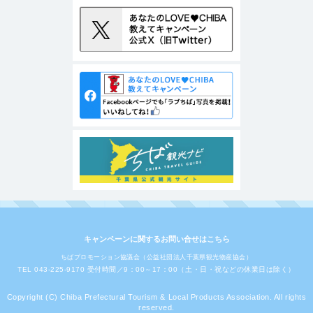
キャンペーンに関するお問い合せはこちら
ちばプロモーション協議会（公益社団法人千葉県観光物産協会）
TEL 043-225-9170 受付時間／9：00～17：00（土・日・祝などの休業日は除く）
Copyright (C) Chiba Prefectural Tourism & Local Products Association. All rights
reserved.