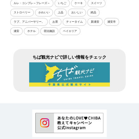
ルレ・コンプレ～フレーズ～
いちご
ケーキ
スイーツ
ストロベリー
かわいい
上品
おいしい
絶品
ラブ、アニバーサリー。
お茶
ティータイム
新浦安
浦安市
浦安
ホテル
宿泊施設
ベイエリア
ちば観光ナビで詳しい情報をチェック