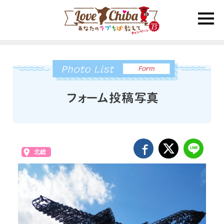
toggle
naviga
北総