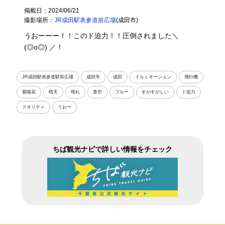
掲載日：2024/06/21
撮影場所：
JR成田駅表参道前広場
(成田市)
うおーーー！！このド迫力！！圧倒されました＼
(◎o◎) ／！
JR成田駅表参道駅前広場
成田市
成田
イルミネーション
飛行機
紫陽花
晴天
晴れ
青空
ブルー
すがすがしい
ド迫力
クオリティ
うおー
ちば観光ナビで詳しい情報をチェック