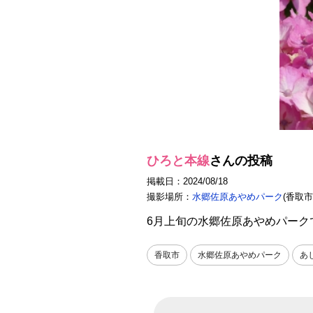
ひろと本線
さんの投稿
掲載日：2024/08/18
撮影場所：
水郷佐原あやめパーク
(香取市
6月上旬の水郷佐原あやめパー
香取市
水郷佐原あやめパーク
あ