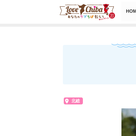
HO
北総