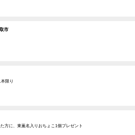
取市
1本限り
だいた方に、東薫名入りおちょこ1個プレゼント