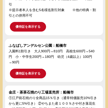
引
※提示者本人を含む5名様迄割引対象 ※他の特典・割
引との併用不可
優待証を表示する
ふなばしアンデルセン公園：船橋市
入園料1割引き 大人900円→810円 高校生600円→540
円 小・中学生200円→180円 幼児（4歳以上）100円
→90円
優待証を表示する
金庄・茶茶石焼のり工場直売所：船橋市
①江戸前石焼のり全商品15％引き（通常特価販売10%引き
から更に5%引き） ②やちまた産１００％さや付き落花生