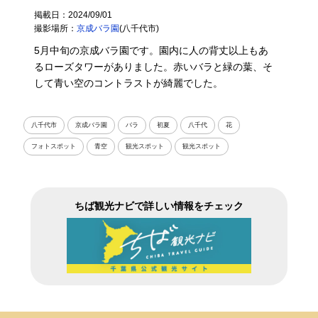
掲載日：2024/09/01
撮影場所：
京成バラ園
(八千代市)
5月中旬の京成バラ園です。園内に人の背丈以上もあ
るローズタワーがありました。赤いバラと緑の葉、そ
して青い空のコントラストが綺麗でした。
八千代市
京成バラ園
バラ
初夏
八千代
花
フォトスポット
青空
観光スポット
観光スポット
ちば観光ナビで詳しい情報をチェック