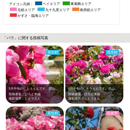
アイコン凡例：
ベイエリア
東葛飾エリア
北総エリア
九十九里エリア
南房総エリア
かずさ・臨海エリア
「バラ」に関する投稿写真
長生村
長生村
5月中旬のしとうえんです。沢山のピンクのバラ？が、新緑に映えて綺麗だったのでア…
5月中旬のしとうえんです。沢山の白やピンクのバラが、新緑に映えて綺麗でした。
投稿者名：ひろと本線
投稿者名：ひろと本線
撮影場所：しとうえん
撮影場所：しとうえん
長生村
佐倉市