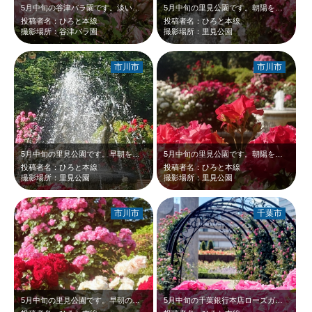
5月中旬の谷津バラ園です。淡いピンクのバラと白いビーナス像が、青空と新緑に映え…
5月中旬の里見公園です。朝陽を浴びて輝くピンクや赤いバラが、青空と新緑に映えて…
投稿者名：ひろと本線
投稿者名：ひろと本線
撮影場所：谷津バラ園
撮影場所：里見公園
市川市
市川市
5月中旬の里見公園です。早朝を浴びて輝くピンクや黄色などのバラが、白い噴水と新…
5月中旬の里見公園です。朝陽を浴びて眩しい真っ赤なバラが、新緑に映えて綺麗だっ…
投稿者名：ひろと本線
投稿者名：ひろと本線
撮影場所：里見公園
撮影場所：里見公園
市川市
千葉市
5月中旬の里見公園です。早朝の日射しを受けて輝く赤やピンクのバラが、新緑に映え…
5月中旬の千葉銀行本店ローズガーデンです。鮮やかなピンクのバラが、バックの白い…