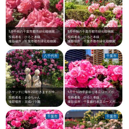
5月中旬の千葉市都市緑化植物園です。沢山の淡いピンクのバラが、青空と新緑に映え…
5月中旬の千葉市都市緑化植物園です。淡いピンクや紫のバラが、新緑に映えて綺麗で…
投稿者名：ひろと本線
投稿者名：ひろと本線
撮影場所：千葉市都市緑化植物園
撮影場所：千葉市都市緑化植物園
八千代市
千葉市
スケッチに毎年2回行きますが今年は特に綺麗でした
5月中旬の千葉銀行本店ローズガーデンです。朝陽を受けて鮮やかなピンクに輝くバラ…
投稿者名：まゆちゃん
投稿者名：ひろと本線
撮影場所：京成バラ園
撮影場所：千葉銀行本店ローズガーデン
千葉市
千葉市