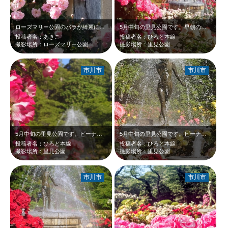
ローズマリー公園のバラが綺麗に咲いていました。手入れされた庭も綺麗です。海の近…
5月中旬の里見公園です。早朝の日射しを受けて輝くピンクや白などのバラが、青空と…
投稿者名：あきこ
投稿者名：ひろと本線
撮影場所：ローズマリー公園
撮影場所：里見公園
市川市
市川市
5月中旬の里見公園です。ビーナス像の噴水の周りに、ピンクや赤、そして黄色などカ…
5月中旬の里見公園です。ビーナス像の噴水の周りの、赤、白、黄色などカラフルなバ…
投稿者名：ひろと本線
投稿者名：ひろと本線
撮影場所：里見公園
撮影場所：里見公園
市川市
市川市