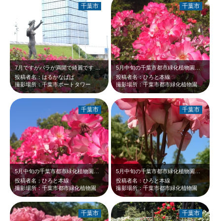
千葉市
千葉市
7月ですがバラが満開で綺麗です ポートタワー、芸術、バラの三拍子となります
5月中旬の千葉市都市緑化植物園です。鮮やかなピンクが眩しいバラが、新緑に映えて…
投稿者名：はるかなぱぱ
投稿者名：ひろと本線
撮影場所：千葉市ポートタワー
撮影場所：千葉市都市緑化植物園
千葉市
千葉市
5月中旬の千葉市都市緑化植物園です。鮮やかなピンクのバラが、青空と新緑に映えて…
5月中旬の千葉市都市緑化植物園です。淡いピンクと赤いバラ、そして青空と新緑のコ…
投稿者名：ひろと本線
投稿者名：ひろと本線
撮影場所：千葉市都市緑化植物園
撮影場所：千葉市都市緑化植物園
千葉市
千葉市