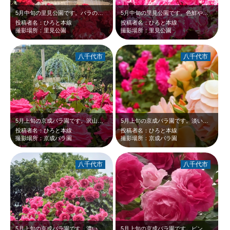
5月中旬の里見公園です。バラの写真を撮影していると、突然ビーナス像周りの噴水が…
5月中旬の里見公園です。色鮮やかな沢山のピンクのバラが、早朝の日射しを受けて輝…
投稿者名：ひろと本線
投稿者名：ひろと本線
撮影場所：里見公園
撮影場所：里見公園
八千代市
八千代市
5月上旬の京成バラ園です。沢山の濃いピンクのバラが、新緑に映えて綺麗でした。奥…
5月上旬の京成バラ園です。淡いオレンジ色のバラが、バックのピンクのバラと新緑に…
投稿者名：ひろと本線
投稿者名：ひろと本線
撮影場所：京成バラ園
撮影場所：京成バラ園
八千代市
八千代市
5月上旬の京成バラ園です。濃いピンクのバラが、新緑に映えて綺麗でした。
5月上旬の京成バラ園です。ピンクの濃いバラのなかに、一輪だけ淡いピンクのバラが…