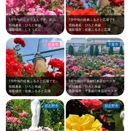
5月中旬のしとうえんです。沢山のピンクのバラ？が、青空と新緑に映えて綺麗だった…
7月中旬の佐倉ふるさと広場です。ひまわりを見に来ましたが、まだバラが咲いていま…
投稿者名：ひろと本線
投稿者名：ひろと本線
撮影場所：しとうえん
撮影場所：佐倉ふるさと広場
佐倉市
千葉市
7月中旬の佐倉ふるさと広場です。ひまわりを見に来たのですが、まだバラが咲いてい…
5月中旬の千葉銀行本店ローズガーデンです。日の入り後の淡いピンクやオレンジのバ…
投稿者名：ひろと本線
投稿者名：ひろと本線
撮影場所：佐倉ふるさと広場
撮影場所：千葉銀行本店ローズガーデン
習志野市
習志野市