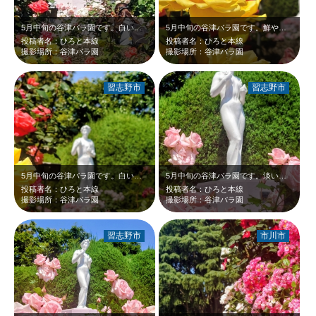
5月中旬の谷津バラ園です。白いビーナス像周りの赤や黄、そしてオレンジのバラが、…
5月中旬の谷津バラ園です。鮮やかな黄色と赤のバラが、白いビーナス像と新緑に映え…
投稿者名：ひろと本線
投稿者名：ひろと本線
撮影場所：谷津バラ園
撮影場所：谷津バラ園
習志野市
習志野市
5月中旬の谷津バラ園です。白いビーナス像前後の黄色や赤いバラが、青空と新緑に映…
5月中旬の谷津バラ園です。淡いピンクのバラ、白いビーナス像、 青空、新緑のコ…
投稿者名：ひろと本線
投稿者名：ひろと本線
撮影場所：谷津バラ園
撮影場所：谷津バラ園
習志野市
市川市