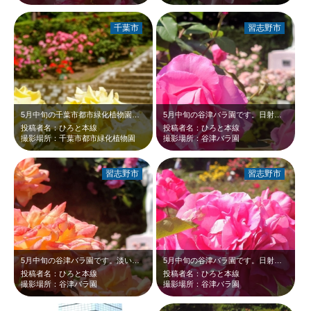
千葉市
習志野市
5月中旬の千葉市都市緑化植物園です。日射しを浴びて眩しい黄色いバラが、青空と新…
5月中旬の谷津バラ園です。日射しを浴びて眩しいピンクのバラが、白いビーナス像と…
投稿者名：ひろと本線
投稿者名：ひろと本線
撮影場所：千葉市都市緑化植物園
撮影場所：谷津バラ園
習志野市
習志野市
5月中旬の谷津バラ園です。淡いオレンジ色のバラが、白いビーナス像と新緑に映えて…
5月中旬の谷津バラ園です。日射しを受けて光り輝くピンクのバラが、新緑に映えて綺…
投稿者名：ひろと本線
投稿者名：ひろと本線
撮影場所：谷津バラ園
撮影場所：谷津バラ園