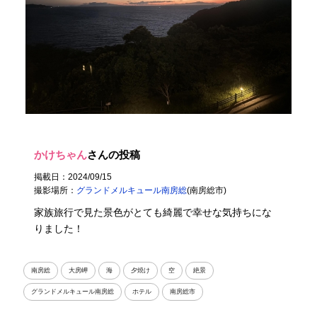
かけちゃん
さんの投稿
掲載日：2024/09/15
撮影場所：
グランドメルキュール南房総
(南房総市)
家族旅行で見た景色がとても綺麗で幸せな気持ちにな
りました！
南房総
大房岬
海
夕焼け
空
絶景
グランドメルキュール南房総
ホテル
南房総市