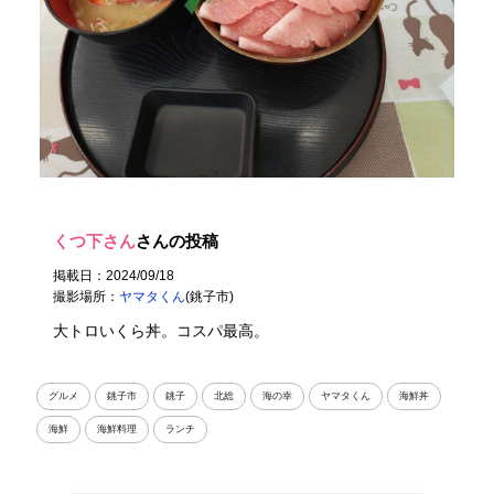
くつ下さん
さんの投稿
掲載日：2024/09/18
撮影場所：
ヤマタくん
(銚子市)
大トロいくら丼。コスパ最高。
グルメ
銚子市
銚子
北総
海の幸
ヤマタくん
海鮮丼
海鮮
海鮮料理
ランチ