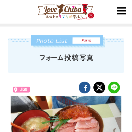
toggle
naviga
北総