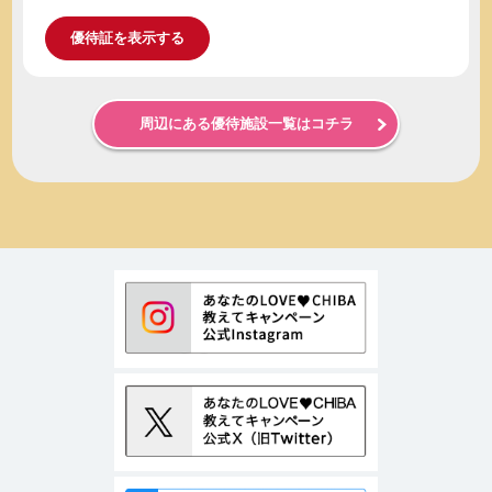
優待証を表示する
周辺にある優待施設一覧はコチラ