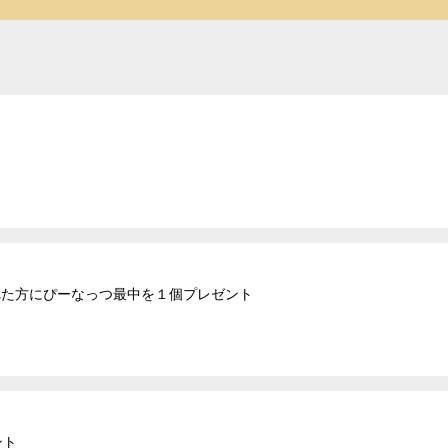
された方にぴーなっつ最中を１個プレゼント
ント