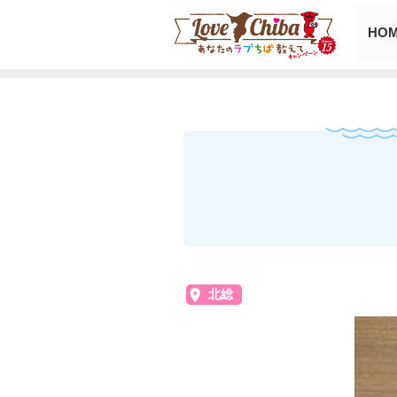
HO
北総