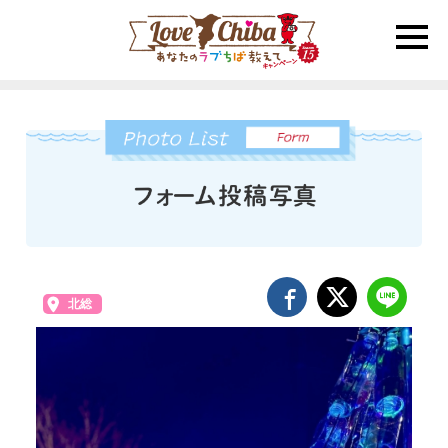
toggle
naviga
北総