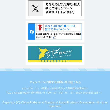
キャンペーンに関するお問い合せはこちら
ちばプロモーション協議会（公益社団法人千葉県観光物産協会）
TEL 043-225-9170 受付時間／9：00～17：00（土・日・祝などの休業日は除く）
Copyright (C) Chiba Prefectural Tourism & Local Products Association. All rights
reserved.