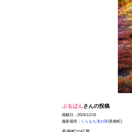
ぶるばん
さんの投稿
掲載日：2024/12/16
撮影場所：
くらもち滝の里
(長南町)
長南町の紅葉