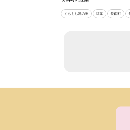
くらもち滝の里
紅葉
長南町