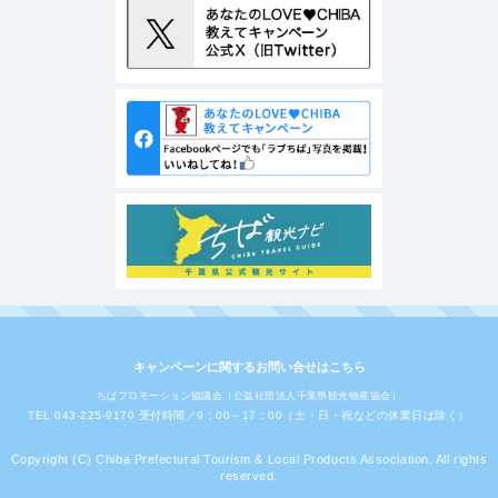
キャンペーンに関するお問い合せはこちら
ちばプロモーション協議会（公益社団法人千葉県観光物産協会）
TEL 043-225-9170 受付時間／9：00～17：00（土・日・祝などの休業日は除く）
Copyright (C) Chiba Prefectural Tourism & Local Products Association. All rights
reserved.