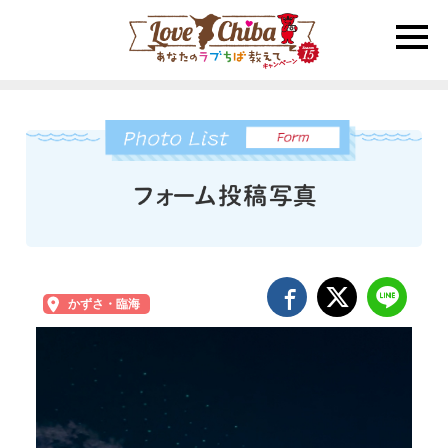
toggle
naviga
かずさ・臨海