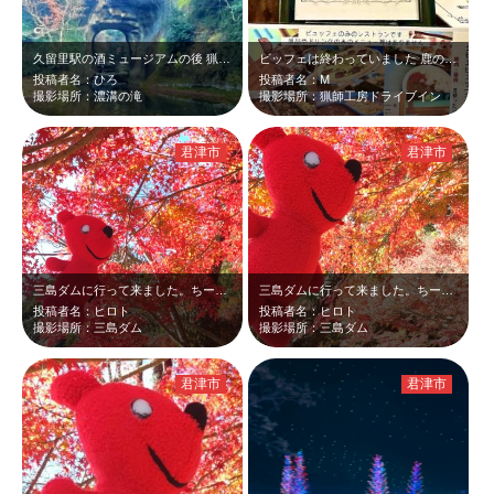
久留里駅の酒ミュージアムの後 猟師工房から濃溝の滝は16時過ぎでした その…
ビッフェは終わっていました 鹿の角、ジビエの加工品、毛皮 いろいろ売ってい…
投稿者名：ひろ
投稿者名：M
撮影場所：濃溝の滝
撮影場所：猟師工房ドライブイン
君津市
君津市
三島ダムに行って来ました。ちーばくんと紅葉のツーショットです。12月中旬でも赤…
三島ダムに行って来ました。ちーばくんと紅葉のツーショットです。12月中旬でも赤…
投稿者名：ヒロト
投稿者名：ヒロト
撮影場所：三島ダム
撮影場所：三島ダム
君津市
君津市