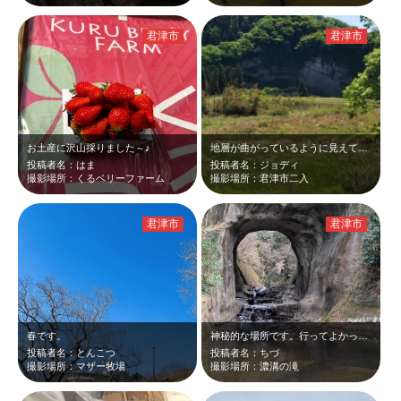
君津市
君津市
お土産に沢山採りました～♪
地層が曲がっているように見えて曲がってない、不思議な地層。バームクーヘンみたい…
投稿者名：はま
投稿者名：ジョディ
撮影場所：くるベリーファーム
撮影場所：君津市二入
君津市
君津市
春です。
神秘的な場所です。行ってよかったです。ぜひ正面から見てください。
投稿者名：とんこつ
投稿者名：ちづ
撮影場所：マザー牧場
撮影場所：濃溝の滝