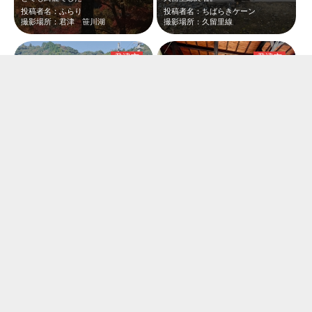
投稿者名：ふらり
投稿者名：ちばらきケーン
撮影場所：君津 笹川湖
撮影場所：久留里線
君津市
君津市
上り(木更津行き) 下り(上総亀山行き)
亀山湖で紅葉を楽しんでから山ももさんへ。古民家でゆったりとした時間を過ごせてと…
投稿者名：マーシー
投稿者名：なぁな
撮影場所：JR久留里駅
撮影場所：旬菜料理山もも
君津市
君津市
お食事処のお父さんに教えてもらいました！お父さんいわく「千葉で1番だよ！」と。…
丸く空いている穴から写真を撮ると、ちょうど鳥居⛩️と紅葉🍁が一緒に撮れるスポッ…
投稿者名：なぁな
投稿者名：おかゆ