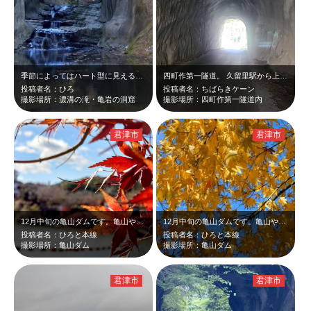
季節によってはハート型に見えるそうです。
四町作第一隧道。 久留里駅から上総亀山駅まで歩行、途中にあったトンネルです。
投稿者名：ひろ
投稿者名：ちばらきケーン
撮影場所：濃溝の滝・亀岩の洞窟
撮影場所：四町作第一隧道内
君津市
君津市
12月中旬の亀山ダムです。亀山やすらぎ館前の赤く紅葉したモミジが青空と湖面に映…
12月中旬の亀山ダムです。亀山やすらぎ館前の黄色く黄葉したモミジが青空に映えて…
投稿者名：ひろと本線
投稿者名：ひろと本線
撮影場所：亀山ダム
撮影場所：亀山ダム
君津市
君津市