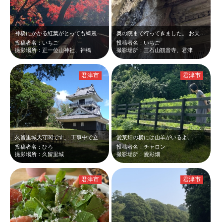
神橋にかかる紅葉がとっても綺麗でした🍁
奥の院まで行ってきました。 お天気も良く、気持ちよかったです。
投稿者名：いちご
投稿者名：いちご
撮影場所：正一位山神社、神橋
撮影場所：三石山観音寺、君津
君津市
君津市
久留里城天守閣です。 工事中で立ち入りできませんでした。
愛菜畑の横には山羊がいるよ。
投稿者名：ひろ
投稿者名：チャロン
撮影場所：久留里城
撮影場所：愛彩畑
君津市
君津市