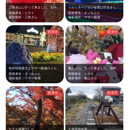
三島ダムに行って来ました。ちーばくんと紅葉のツーショットです。12月中旬でも赤…
イルミネーションを見に行きました！
投稿者名：ヒロト
投稿者名：さっちゃん
撮影場所：三島ダム
撮影場所：マザー牧場
君津市
君津市
毎年恒例愛犬とマザー牧場のイルミネーションを見に行く 今年も一緒に見れて良か…
亀山ダムに行って来ました。湖畔亭で食事をしたらきみぴょんがいました！ちーばくん…
投稿者名：さっちゃん
投稿者名：ヒロト
撮影場所：マザー牧場
撮影場所：亀山ダム
君津市
君津市
とても綺麗でした
久留里線終着。