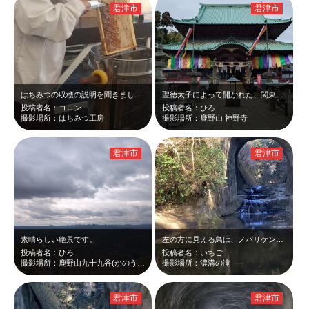
君津市
君津市
はちみつの収穫の説明を聞きました。お兄さんが手にもっているのは、遠心分離を利用…
聖徳太子によって開かれた、関東最古のお寺だそうです。静かで落ち着いたお寺です。
投稿者名：コロン
投稿者名：ひろ
撮影場所：はちみつ工房
撮影場所：鹿野山 神野寺
君津市
君津市
素晴らしい絶景です。
左の方に見える鳥は、ノバリケンという水鳥です。ここの帰りみち、近くの歩道に野生…
投稿者名：ひろ
投稿者名：いちご
撮影場所：鹿野山九十九谷(かのうざん くじゅうくたに)展望公園
撮影場所：濃溝の滝
君津市
君津市