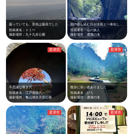
曇っていても、景色は最高でした
朝の差し込む日が水面と一体化して綺麗です。
投稿者名：トミー
投稿者名：山の旅人
撮影場所：九十九谷公園
撮影場所：濃溝の滝
君津市
君津市
不思議な覗き穴
散歩に良い道ありました
投稿者名：江戸屋猫八
投稿者名：ひろ
撮影場所：亀山湖水天宮公園
撮影場所：濃溝の滝
君津市
君津市