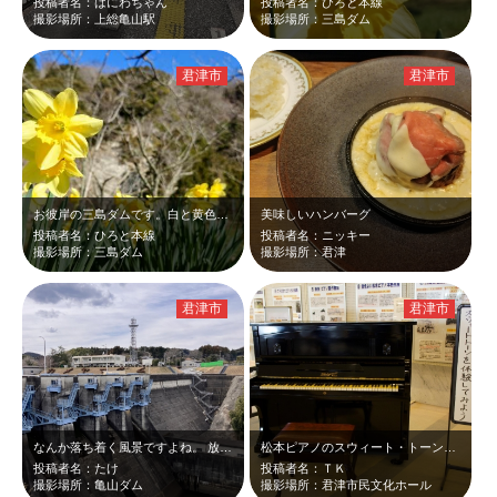
投稿者名：はにわちゃん
投稿者名：ひろと本線
撮影場所：上総亀山駅
撮影場所：三島ダム
君津市
君津市
お彼岸の三島ダムです。白と黄色の水仙は良く見ますが、珍しい黄色い水仙が咲いてい…
美味しいハンバーグ
投稿者名：ひろと本線
投稿者名：ニッキー
撮影場所：三島ダム
撮影場所：君津
君津市
君津市
なんか落ち着く風景ですよね。 放流時も見てみたくなり、また来たいと思います。
松本ピアノのスウィート・トーンの音色を聴きにコンサート行きました！
投稿者名：たけ
投稿者名：ＴＫ
撮影場所：亀山ダム
撮影場所：君津市民文化ホール