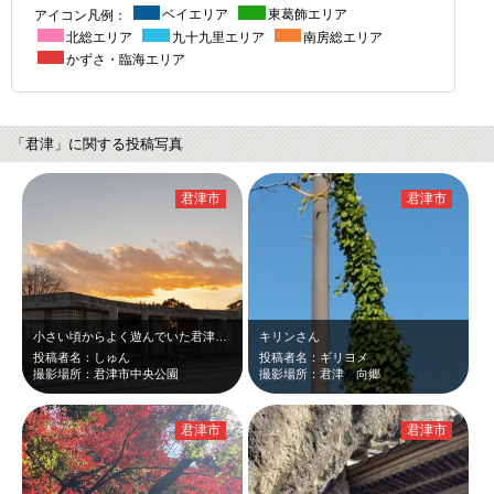
アイコン凡例：
ベイエリア
東葛飾エリア
北総エリア
九十九里エリア
南房総エリア
かずさ・臨海エリア
「君津」に関する投稿写真
君津市
君津市
小さい頃からよく遊んでいた君津中央公園を夕焼けと共に撮影しました。
キリンさん
投稿者名：しゅん
投稿者名：ギリヨメ
撮影場所：君津市中央公園
撮影場所：君津 向郷
君津市
君津市