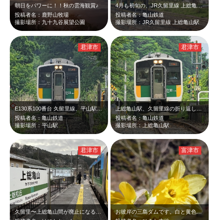
朝日をパワーに！！秋の雲海観賞♪
4月も初旬の、JR久留里線 上総亀山駅。
投稿者名：鹿野山牧場
投稿者名：亀山鉄道
撮影場所：九十九谷展望公園
撮影場所：JR久留里線 上総亀山駅
君津市
君津市
E130系100番台 久留里線、平山駅到着。
上総亀山駅、久留里線の折り返し駅。
投稿者名：亀山鉄道
投稿者名：亀山鉄道
撮影場所：平山駅
撮影場所：上総亀山駅
君津市
富津市
久留里〜上総亀山間が廃止になる前に乗ってきました。亀山には祖母の家があり、子供…
お彼岸の三島ダムです。白と黄色の水仙は良く見ますが、珍しい黄色の水仙が咲いてい…