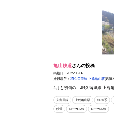
亀山鉄道
さんの投稿
掲載日：2025/06/06
撮影場所：
JR久留里線 上総亀山駅
(君津
4月も初旬の、JR久留里線 上総
久留里線
上総亀山駅
e130系
鉄道
ローカル線
ローカル線