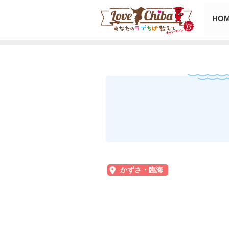
HO
かずさ・臨海