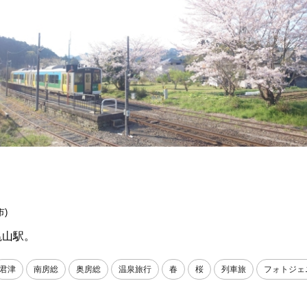
市)
亀山駅。
君津
南房総
奥房総
温泉旅行
春
桜
列車旅
フォトジェ