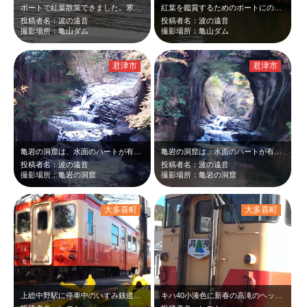
ボートで紅葉散策できました。寒くてもコタツのついたボートで散策できました。冷え…
紅葉を鑑賞するためのボートにのって散策できました。コタツのついたボートもあり、…
投稿者名：波の遠音
投稿者名：波の遠音
撮影場所：亀山ダム
撮影場所：亀山ダム
君津市
君津市
亀岩の洞窟は、水面のハートが有名であるが、洞穴の中を、美しい姿で、滝が流れてい…
亀岩の洞窟は、水面のハートが有名であるが、本当のすばらしさは、洞穴が亀の甲羅の…
投稿者名：波の遠音
投稿者名：波の遠音
撮影場所：亀岩の洞窟
撮影場所：亀岩の洞窟
大多喜町
大多喜町
上総中野駅に停車中のいすみ鉄道。新春の陽射しを受け、出発待つキハ52に黄色いパ…
キハ40小湊色に新春の高滝のヘッドマークが付いていました。