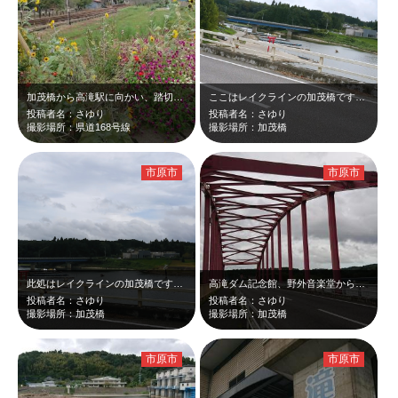
加茂橋から高滝駅に向かい、踏切の手前です。 夏の花と秋の花が額縁みたいに 高…
ここはレイクラインの加茂橋です。背中側に高滝神社があるので、高滝湖が出来る前は…
投稿者名：さゆり
投稿者名：さゆり
撮影場所：県道168号線
撮影場所：加茂橋
市原市
市原市
此処はレイクラインの加茂橋です。写真が暗くて残念ですが、何かわからずに構造物を…
高滝ダム記念館、野外音楽堂から小佐貫橋を渡り。加茂公民館と高滝神社の森の間を抜…
投稿者名：さゆり
投稿者名：さゆり
撮影場所：加茂橋
撮影場所：加茂橋
市原市
市原市