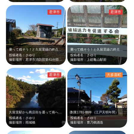
君津市
君津市
乗って残そう！と久留里線の終点 上総亀山駅まで来ました。1936年（昭和11年…
乗って残そう！と久留里線の終点 上総亀山駅まで来ました。 ＞上総松丘駅の標高…
投稿者名：さゆり
投稿者名：さゆり
撮影場所：君津市消防団第41分団近く
撮影場所：上総亀山駅前
君津市
大多喜町
久留里駅から商店街を通って南へ。 小櫃川（上流は亀山ダム）の雨城橋から紅葉と…
創業1781-88年（江戸天明年間） 国道沿いの母屋は、平成11年に国の有形…
投稿者名：さゆり
投稿者名：さゆり
撮影場所：雨城橋
撮影場所：豊乃鶴酒造