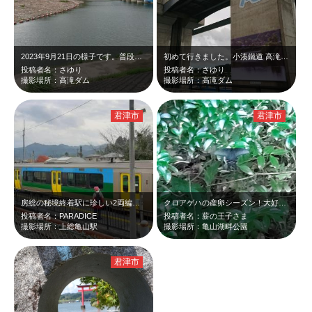
2023年9月21日の様子です。普段から流木が多いのか、9月8日に台風13号が…
初めて行きました。小湊鐵道 高滝駅から歩くと こちらが裏側になります。おおきな…
投稿者名：さゆり
投稿者名：さゆり
撮影場所：高滝ダム
撮影場所：高滝ダム
君津市
君津市
房総の秘境終着駅に珍しい2両編成。紅葉シーズンは増便されている、
クロアゲハの産卵シーズン！大好きな蝶で自然の生命力を感じました！！
投稿者名：PARADICE
投稿者名：薪の王子さま
撮影場所：上総亀山駅
撮影場所：亀山湖畔公園
君津市