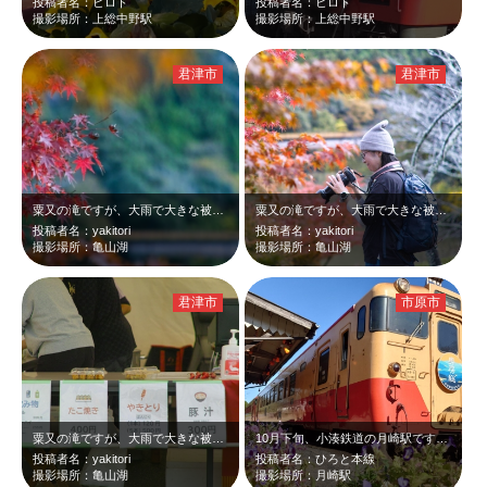
投稿者名：ヒロト
投稿者名：ヒロト
撮影場所：上総中野駅
撮影場所：上総中野駅
君津市
君津市
粟又の滝ですが、大雨で大きな被害を受けていて、いつもの撮影ポイントは、全滅して…
粟又の滝ですが、大雨で大きな被害を受けていて、いつもの撮影ポイントは、全滅して…
投稿者名：yakitori
投稿者名：yakitori
撮影場所：亀山湖
撮影場所：亀山湖
君津市
市原市
粟又の滝ですが、大雨で大きな被害を受けていて、いつもの撮影ポイントは、全滅して…
10月下旬、小湊鉄道の月崎駅です。午後の日差しを受けたキハ40を青い花と一緒に…
投稿者名：yakitori
投稿者名：ひろと本線
撮影場所：亀山湖
撮影場所：月崎駅