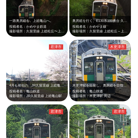
一路奥房総を、上総亀山へ。
奥房総を行く、E130系100番台 久留里線。
投稿者名：かめやま鉄道
投稿者名：かめやま線
撮影場所：久留里線 上総松丘〜上総亀山間
撮影場所：久留里線 上総松丘～上総亀山間
君津市
木更津市
4月も初旬の、JR久留里線 上総亀山駅。
木更津駅を出発し、奥房総を目指す久留里線。
投稿者名：亀山鉄道
投稿者名：亀山鉄道
撮影場所：JR久留里線 上総亀山駅
撮影場所：木更津駅 周辺
君津市
君津市