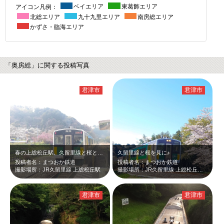
アイコン凡例：
ベイエリア
東葛飾エリア
北総エリア
九十九里エリア
南房総エリア
かずさ・臨海エリア
「奥房総」に関する投稿写真
君津市
君津市
春の上総松丘駅、久留里線と桜と梅♪
久留里線と桜を見に♪
投稿者名：まつおか鉄道
投稿者名：まつおか鉄道
撮影場所：JR久留里線 上総松丘駅
撮影場所：JR久留里線 上総松丘〜平山 間
君津市
君津市