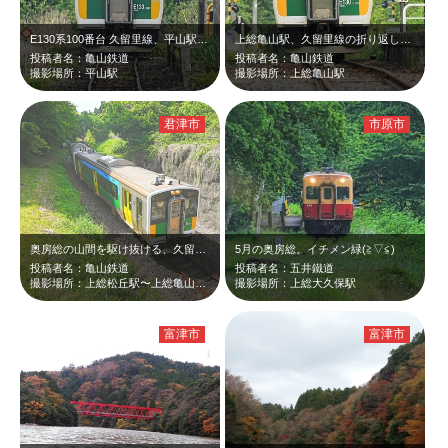
E130系100番台 久留里線、平山駅到着。
上総亀山駅、久留里線の折り返し駅。
投稿者名：亀山鉄道
投稿者名：亀山鉄道
撮影場所：平山駅
撮影場所：上総亀山駅
君津市
市原市
奥房総の山間を駆け抜ける、久留里線。
5月の奥房総。イチメン緑(⁠≧⁠▽⁠≦⁠)
投稿者名：亀山鉄道
投稿者名：五井鐵道
撮影場所：上総松丘駅〜上総亀山駅 間
撮影場所：上総大久保駅
富津市
富津市