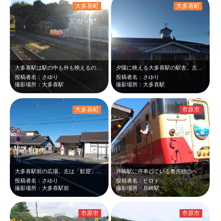
大多喜町
大多喜町
大多喜駅は駅の中も外も映えるので、来てよかったです。旧国鉄木原線。 定番の菜…
夕陽に映える大多喜駅の駅舎。左方向がいすみ鉄道 大多喜車両基地。大多喜城址は駅…
投稿者名：さゆり
投稿者名：さゆり
撮影場所：大多喜駅
撮影場所：大多喜駅
大多喜町
市原市
大多喜駅前の広場。左は「歓迎」という名の天然ガス燈（茂原駅前にも天然ガス灯があ…
月崎駅に停車している奥房総のヘッドマークを付けたキハ40小湊色
投稿者名：さゆり
投稿者名：ヒロト
撮影場所：大多喜駅前
撮影場所：月崎駅
市原市
市原市