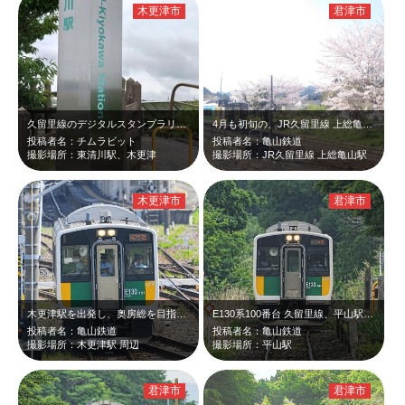
木更津市
君津市
久留里線のデジタルスタンプラリーをしていて、初めて東清川駅に来ました。駅は何処…
4月も初旬の、JR久留里線 上総亀山駅。
投稿者名：チムラビット
投稿者名：亀山鉄道
撮影場所：東清川駅、木更津
撮影場所：JR久留里線 上総亀山駅
木更津市
君津市
木更津駅を出発し、奥房総を目指す久留里線。
E130系100番台 久留里線、平山駅到着。
投稿者名：亀山鉄道
投稿者名：亀山鉄道
撮影場所：木更津駅 周辺
撮影場所：平山駅
君津市
君津市