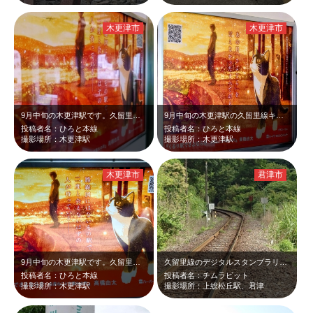
木更津市
木更津市
9月中旬の木更津駅です。久留里線キハE130の車内に、久留里線が舞台となる小説…
9月中旬の木更津駅の久留里線キハE130の車内に、久留里線が舞台となる小説｢ぐ…
投稿者名：ひろと本線
投稿者名：ひろと本線
撮影場所：木更津駅
撮影場所：木更津駅
木更津市
君津市
9月中旬の木更津駅です。久留里線キハE130の車内に久留里線が舞台となる小説｢…
久留里線のデジタルスタンプラリーをしていて、初めて上総松丘駅に行きました。一直…
投稿者名：ひろと本線
投稿者名：チムラビット
撮影場所：木更津駅
撮影場所：上総松丘駅、君津