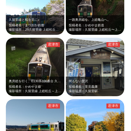
久留里線と桜を見に♪
一路奥房総を、上総亀山へ。
投稿者名：まつおか鉄道
投稿者名：かめやま鉄道
撮影場所：JR久留里線 上総松丘〜平山 間
撮影場所：久留里線 上総松丘〜上総亀山間
君津市
君津市
奥房総を行く、E130系100番台 久留里線。
何もない贅沢
投稿者名：かめやま線
投稿者名：里見義康
撮影場所：久留里線 上総松丘～上総亀山間
撮影場所：久留里駅
君津市
君津市