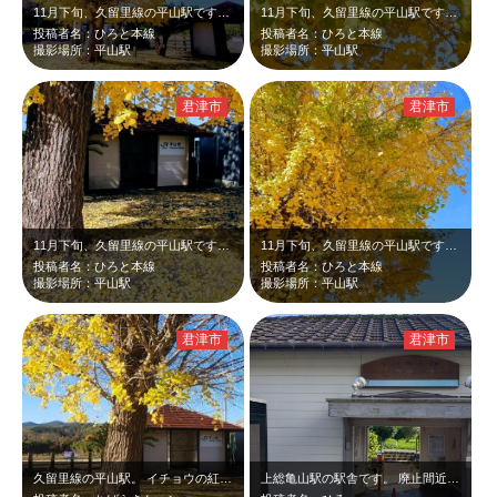
11月下旬、久留里線の平山駅です。駅前の大きなイチョウが黄葉して綺麗でした。黄…
11月下旬、久留里線の平山駅です。駅前の黄葉した大きなイチョウが陽を受けて綺麗…
投稿者名：ひろと本線
投稿者名：ひろと本線
撮影場所：平山駅
撮影場所：平山駅
君津市
君津市
11月下旬、久留里線の平山駅です。落ちたイチョウの葉が黄色い絨毯のようで綺麗で…
11月下旬、久留里線の平山駅です。駅前の黄葉した大きなイチョウが青空に映えて綺…
投稿者名：ひろと本線
投稿者名：ひろと本線
撮影場所：平山駅
撮影場所：平山駅
君津市
君津市
久留里線の平山駅。 イチョウの紅葉。 床銀杏。
上総亀山駅の駅舎です。 廃止間近だそうで寂しいです。