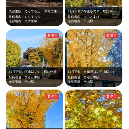
久留里線、走ってるよ！ 乗りに来て！
11月下旬の平山駅です。駅に停車した2両編成のキハE130とイチョウを一緒に撮…
投稿者名：ももすもも
投稿者名：ひろと本線
撮影場所：久留里線
撮影場所：平山駅
君津市
君津市
11月下旬の平山駅です。駅に停車したキハE130と黄葉したイチョウを一緒に撮り…
11月下旬、久留里線の平山駅です。ひらやまとひらがなで書かれた駅名板と小さな駅…
投稿者名：ひろと本線
投稿者名：ひろと本線
撮影場所：平山駅
撮影場所：平山駅
君津市
君津市