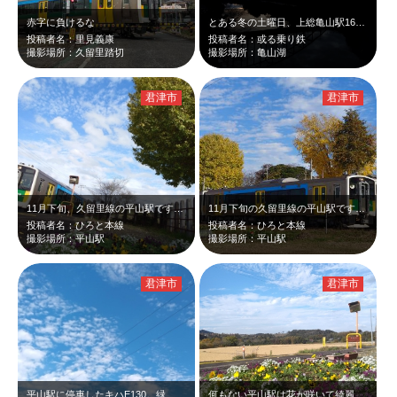
赤字に負けるな
とある冬の土曜日、上総亀山駅16時59分着の久留里線に乗車し徒歩で訪れました。…
投稿者名：里見義康
投稿者名：或る乗り鉄
撮影場所：久留里踏切
撮影場所：亀山湖
君津市
君津市
11月下旬、久留里線の平山駅です。ホームの花とキハＥ130、そして黄葉したイチ…
11月下旬の久留里線の平山駅です。駅に停車している黄、緑、水色のカラフルなキハ…
投稿者名：ひろと本線
投稿者名：ひろと本線
撮影場所：平山駅
撮影場所：平山駅
君津市
君津市
平山駅に停車したキハE130。緑、黄、水色のカラフルな車両に黄葉したイチョウ、…
何もない平山駅は花が咲いて綺麗だった。ホームから見えるのどかな里山。