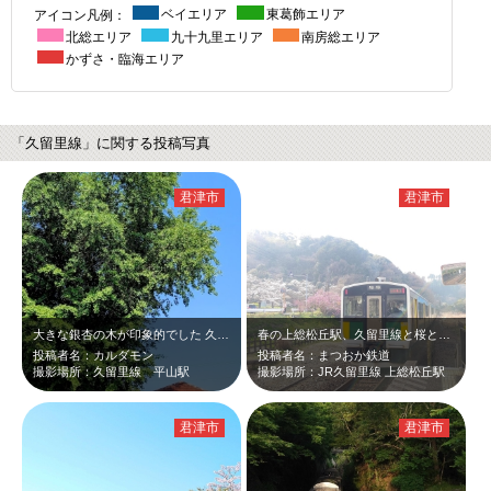
アイコン凡例：
ベイエリア
東葛飾エリア
北総エリア
九十九里エリア
南房総エリア
かずさ・臨海エリア
「久留里線」に関する投稿写真
君津市
君津市
大きな銀杏の木が印象的でした 久留里線を巡るツーリングをしてきました
春の上総松丘駅、久留里線と桜と梅♪
投稿者名：カルダモン
投稿者名：まつおか鉄道
撮影場所：久留里線 平山駅
撮影場所：JR久留里線 上総松丘駅
君津市
君津市