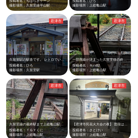
投稿者名：ちばらきケーン
投稿者名：ひろ
撮影場所：久留里線平山駅
撮影場所：上総亀山駅
君津市
君津市
久留里駅の駅舎です。 レトロでいい雰囲気です。
一部廃線が決まった久留里線の終点。秋の三連休には大勢の鉄道ファンで賑わってまし…
投稿者名：ひろ
投稿者名：キハ82
撮影場所：久留里駅
撮影場所：上総亀山駅
君津市
君津市
久留里線の最終駅まで上総亀山駅で撮りました！ 一部廃線が決まったようで寂しい…
【君津市民花火大会の夜】 普段は無人の上総亀山駅 駅名にもなっている亀山湖…
投稿者名：ＴＧＹくに
投稿者名：さとけい
撮影場所：上総亀山駅
撮影場所：上総亀山駅