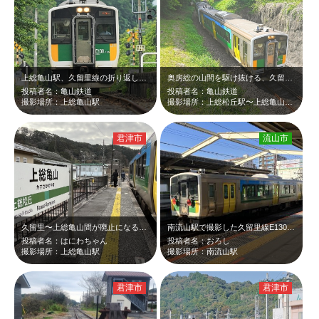
上総亀山駅、久留里線の折り返し駅。
奥房総の山間を駆け抜ける、久留里線。
投稿者名：亀山鉄道
投稿者名：亀山鉄道
撮影場所：上総亀山駅
撮影場所：上総松丘駅〜上総亀山駅 間
君津市
流山市
久留里〜上総亀山間が廃止になる前に乗ってきました。亀山には祖母の家があり、子供…
南流山駅で撮影した久留里線E130系です。
投稿者名：はにわちゃん
投稿者名：おろし
撮影場所：上総亀山駅
撮影場所：南流山駅
君津市
君津市