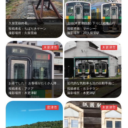
久留里線終着。
上り(木更津行き) 下り(上総亀山行き)
投稿者名：ちばらきケーン
投稿者名：マーシー
撮影場所：久留里線
撮影場所：JR久留里駅
木更津市
木更津市
お昼でした！ お客様がたくさん降りてきて、 久留里線が到着したので、急ぎ階…
近代的な気動車も次の出動準備に備える。
投稿者名：アクア
投稿者名：ホタテマン
撮影場所：木更津駅
撮影場所：木更津駅
君津市
木更津市