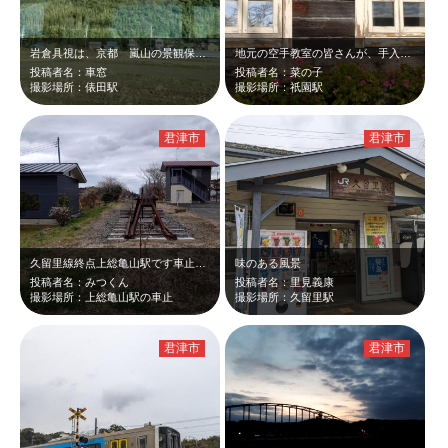
岩倉具視は、京都 嵐山の景観保全のために 桜・楓の植樹を提唱したそうです。 …
地元の空手教室の皆さんが、手入れをされています。
投稿者名：車窓
投稿者名：菜の子
撮影場所：俵田駅
撮影場所：祇園駅
君津市
君津市
久留里線終点上総亀山駅です車止から駅を見たショットです。列車のない時間帯で無人…
味のある風景
投稿者名：みつくん
投稿者名：里見義康
撮影場所：上総亀山駅の車止
撮影場所：久留里駅
君津市
君津市