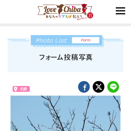
toggle
naviga
北総