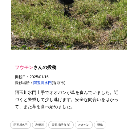
フウモン
さんの投稿
掲載日：2025/01/16
撮影場所：
阿玉川水門
(香取市)
阿玉川水門土手でオオバンが草を食んでいました。近
づくと警戒して少し逃げます。安全な間合いをはかっ
て、また草を食べ始めました。
阿玉川水門
利根川
黒部川(香取市)
オオバン
野鳥