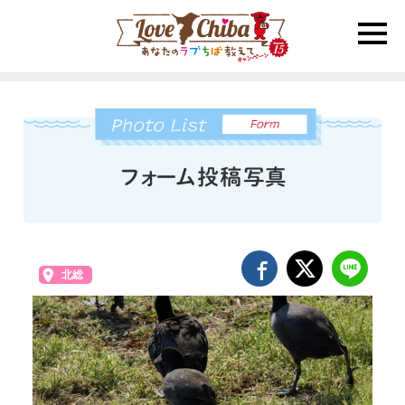
toggle
naviga
北総