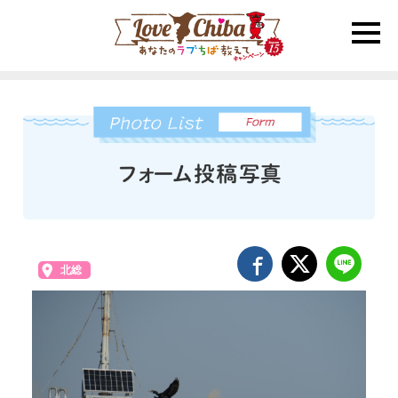
toggle
naviga
北総