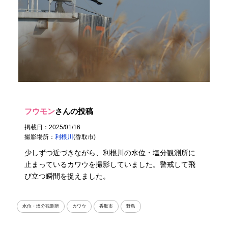
フウモン
さんの投稿
掲載日：2025/01/16
撮影場所：
利根川
(香取市)
少しずつ近づきながら、利根川の水位・塩分観測所に
止まっているカワウを撮影していました。警戒して飛
び立つ瞬間を捉えました。
水位・塩分観測所
カワウ
香取市
野鳥