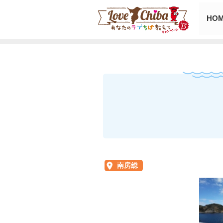
HO
南房総