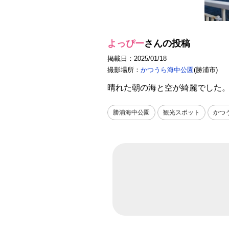
よっぴー
さんの投稿
掲載日：2025/01/18
撮影場所：
かつうら海中公園
(勝浦市)
晴れた朝の海と空が綺麗でした
勝浦海中公園
観光スポット
かつ