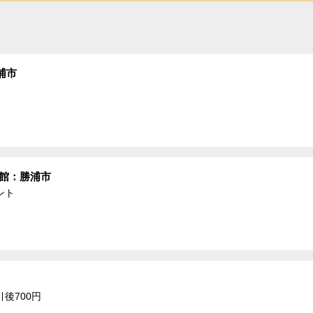
浦市
物館：勝浦市
ント
引後700円