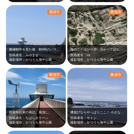
勝浦市
勝浦市
勝浦朝市を見た後 朝9時のバスで15分 海中公園を見学しに行き、10時09分の…
海のことばかり思い浮かべて訪れて。。思いがけない景色を目の前に観て。。せまる迫…
投稿者名：みゆまま
投稿者名：mi
撮影場所：かつうら海中公園
撮影場所：かつうら海中公園
勝浦市
勝浦市
開業年以来の再訪、風強し。
磯遊びならやっぱりここ！ 小さな海洋生物が大好きな私にとって、1日いても飽きな…
投稿者名：ちばらきケーン
投稿者名：サトシ
撮影場所：かつうら海中公園
撮影場所：かつうら海中公園