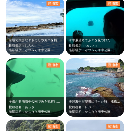
勝浦市
勝浦市
岩場で大きなヤドカリやカニを捕まえました。水中眼鏡で見る海の中にも興味津々でし…
海中展望塔でふぐを見つけた！
投稿者名：しろねこ
投稿者名：つむママ
撮影場所：かつうら海中公園
撮影場所：かつうら海中公園
勝浦市
勝浦市
子供が勝浦海中公園で魚を観察している様子です。様々な種類の魚が次々とやってきて…
勝浦海中展望塔に行った時、桟橋から撮った写真です。海の水色と、岩の縞模様が綺麗…
投稿者名：あっきー
投稿者名：レジ
撮影場所：かつうら海中公園
撮影場所：かつうら海中公園
勝浦市
勝浦市