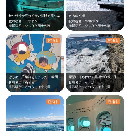
長い桟橋を渡って長い階段を降りると海の中！子供も大人も窓の外をたくさん覗いてパ…
きらめく海
投稿者名：ミサオン
投稿者名：madvirus
撮影場所：かつうら海中公園
撮影場所：かつうら海中公園
勝浦市
勝浦市
はじめて千葉旅をしました。 時間が足りなすぎたのでまた行きたいと思います。
岸壁に打ち付ける黒潮の白波！千葉はうつくしい場所です。
投稿者名：ぬまま
投稿者名：そと坊
撮影場所：かつうら海中公園
撮影場所：かつうら海中公園
勝浦市
勝浦市