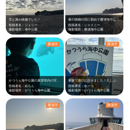
空と海が綺麗でした！
春の快晴の日に初めて勝浦海中公園に行きました。結構…風の強い日だったので海も荒…
投稿者名：ジェリー
投稿者名：シャイニー
撮影場所：海中公園
撮影場所：勝浦海中公園
勝浦市
勝浦市
かつうら海中公園の展望塔内の写真です。 自分が海の中にいるのが不思議で、子供…
家族で遊びに行きました！久しぶりに海中公園なら行きましたが、沢山魚がいて、楽し…
投稿者名：めろん
投稿者名：キーコ
撮影場所：かつうら海中公園
撮影場所：かつうら海中公園
勝浦市
勝浦市