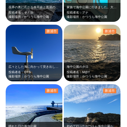
視界の奥に広がる水平線と黒潮の激しい波しぶきの美しさを見るために、外房ほど完璧…
家族で海中公園に行きました。大人でも楽しい場所でした。
投稿者名：そと坊
投稿者名：アナ
撮影場所：かつうら海中公園
撮影場所：かつうら海中公園
勝浦市
勝浦市
広々とした海に向かって突き出している海中展望塔。海中8メートルの水底の景色は素…
海中公園の夕日
投稿者名：OTS
投稿者名：M@Y
撮影場所：かつうら海中公園
撮影場所：かつうら海中公園
勝浦市
勝浦市
晴れた日の海中公園
初めて行ったかつうら海中公園から撮った勝浦の海！とてもきれいでした！