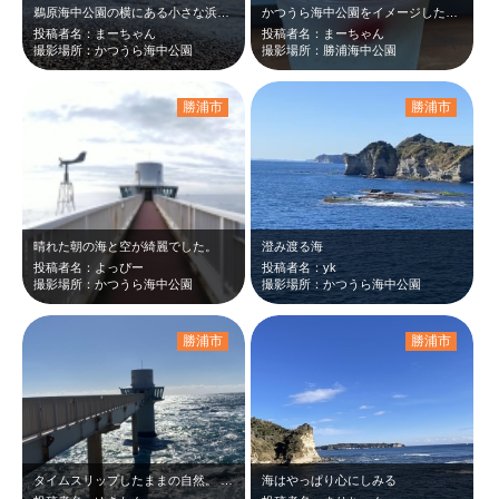
鵜原海中公園の横にある小さな浜辺で撮りました。海と空が大きく見えて気分が上がる…
かつうら海中公園をイメージしたクリームソーダで中にお魚チャンが入っているのがか…
投稿者名：まーちゃん
投稿者名：まーちゃん
撮影場所：かつうら海中公園
撮影場所：勝浦海中公園
勝浦市
勝浦市
晴れた朝の海と空が綺麗でした。
澄み渡る海
投稿者名：よっぴー
投稿者名：yk
撮影場所：かつうら海中公園
撮影場所：かつうら海中公園
勝浦市
勝浦市
タイムスリップしたままの自然。 昔と変わらぬまま
海はやっぱり心にしみる