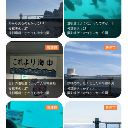
外から見るのもかっこいい
透明度はよくなかったですが、十分いろんな種類の魚を見られました！
投稿者名：27
投稿者名：27
撮影場所：かつうら海中公園
撮影場所：かつうら海中公園
勝浦市
勝浦市
当日の透明度によって入場料変動性。
快晴の中、広々とした水平線を見て心が癒されました。
投稿者名：27
投稿者名：かずくん
撮影場所：かつうら海中公園
撮影場所：かつうら海中公園
勝浦市
勝浦市