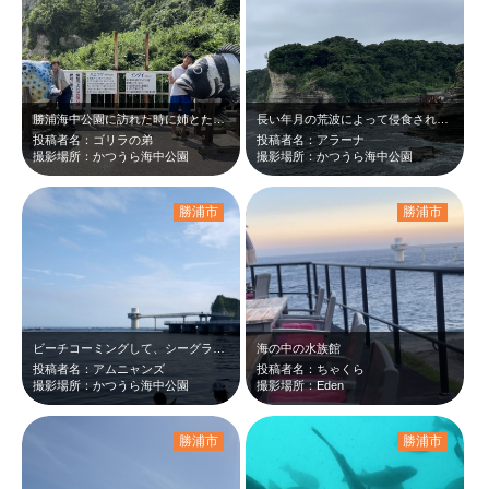
勝浦海中公園に訪れた時に姉とたった思い出の一枚です
長い年月の荒波によって侵食されたリアス式海岸、自然の美を感じ思わず撮ってみました
投稿者名：ゴリラの弟
投稿者名：アラーナ
撮影場所：かつうら海中公園
撮影場所：かつうら海中公園
勝浦市
勝浦市
ビーチコーミングして、シーグラス探ししました
海の中の水族館
投稿者名：アムニャンズ
投稿者名：ちゃくら
撮影場所：かつうら海中公園
撮影場所：Eden
勝浦市
勝浦市