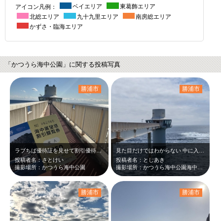
アイコン凡例：
ベイエリア
東葛飾エリア
北総エリア
九十九里エリア
南房総エリア
かずさ・臨海エリア
「かつうら海中公園」に関する投稿写真
勝浦市
勝浦市
ラブちば優待証を見せて割引優待を受けたので記念に撮影。
見た目だけではわからない 中に入ってみてビックリ 千葉の海は魚だらけ！
投稿者名：さとけい
投稿者名：としあき
撮影場所：かつうら海中公園
撮影場所：かつうら海中公園海中展望塔
勝浦市
勝浦市