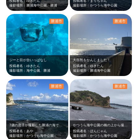
投稿者名：ゆきたん
投稿者名：まりちゃん
撮影場所：勝浦海中公園、勝浦
撮影場所：かつうら海中公園
勝浦市
勝浦市
ジーと目が合いっぱなし
大自然をかんじました！
投稿者名：ゆきたん
投稿者名：ゆきたん
撮影場所：海中公園、勝浦
撮影場所：勝浦海中公園
勝浦市
勝浦市
7歳の息子が撮影した勝浦の海です。
かつうら海中公園の橋の上から撮影しました。 少し風が強かった日なので波が高く…
投稿者名：あや
投稿者名：ぽんにゃん
撮影場所：かつうら海中公園
撮影場所：かつうら海中公園