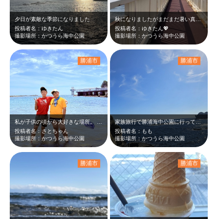
夕日が素敵な季節になりました
秋になりましたがまだまだ暑い真夏の様な海！今年は夏が長い！
投稿者名：ゆきたん
投稿者名：ゆきたん💖
撮影場所：かつうら海中公園
撮影場所：かつうら海中公園
勝浦市
勝浦市
私が子供の頃から大好きな場所。 息子たちも、小さい頃からここで磯遊びを楽しん…
家族旅行で勝浦海中公園に行って来ました！
投稿者名：さとちゃん
投稿者名：もも
撮影場所：かつうら海中公園
撮影場所：かつうら海中公園
勝浦市
勝浦市