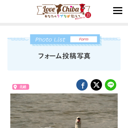
toggle
naviga
北総