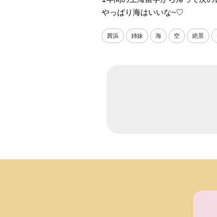
やっぱり海はいいな~♡
茜浜
姉妹
海
空
絶景