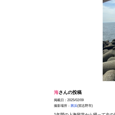
海
さんの投稿
掲載日：2025/02/09
撮影場所：
茜浜
(習志野市)
1年間の上海留学から帰って次の