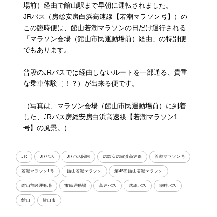
場前）経由で館山駅まで早朝に運転されました。
JRバス（房総安房白浜高速線【若潮マラソン号】）の
この臨時便は、館山若潮マラソンの日だけ運行される
「マラソン会場（館山市民運動場前）経由」の特別便
でもあります。
普段のJRバスでは経由しないルートを一部通る、貴重
な乗車体験（！？）が出来る便です。
（写真は、マラソン会場（館山市民運動場前）に到着
した、JRバス房総安房白浜高速線【若潮マラソン1
号】の風景。）
JR
JRバス
JRバス関東
房総安房白浜高速線
若潮マラソン号
若潮マラソン1号
館山若潮マラソン
第45回館山若潮マラソン
館山市民運動場
市民運動場
高速バス
路線バス
臨時バス
館山
館山市