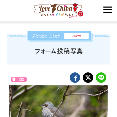
toggle
naviga
北総