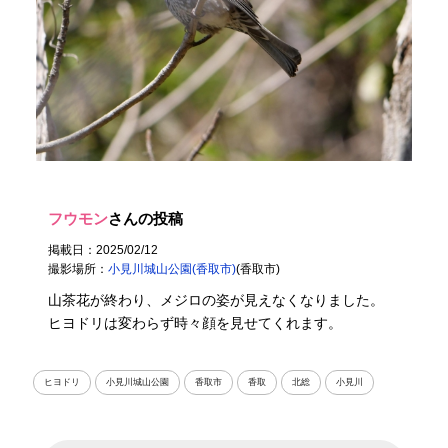
フウモン
さんの投稿
掲載日：2025/02/12
撮影場所：
小見川城山公園(香取市)
(香取市)
山茶花が終わり、メジロの姿が見えなくなりました。
ヒヨドリは変わらず時々顔を見せてくれます。
ヒヨドリ
小見川城山公園
香取市
香取
北総
小見川