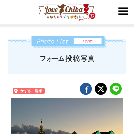
toggle
naviga
かずさ・臨海