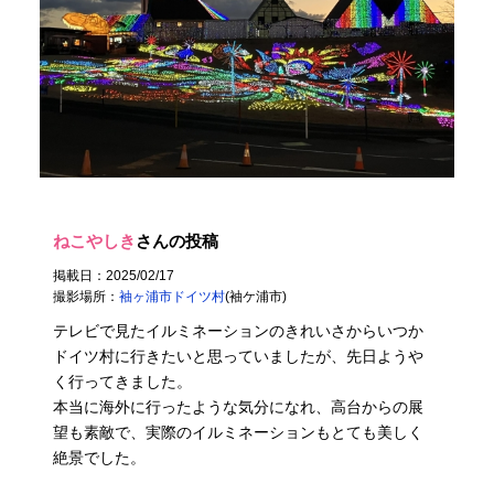
ねこやしき
さんの投稿
掲載日：2025/02/17
撮影場所：
袖ヶ浦市ドイツ村
(袖ケ浦市)
テレビで見たイルミネーションのきれいさからいつか
ドイツ村に行きたいと思っていましたが、先日ようや
く行ってきました。
本当に海外に行ったような気分になれ、高台からの展
望も素敵で、実際のイルミネーションもとても美しく
絶景でした。