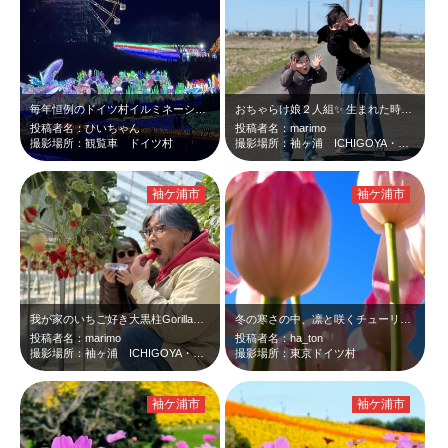
毎年恒例のドイツ村イルミネーション 昼とは違う雰囲気に違う場所にいる感じがし…
おちゃらけ娘２人組✨ 生まれた時から一緒にいる二人。血のつながりとか関係ない…
投稿者名：ひいちゃん
投稿者名：marimo
撮影場所：観覧車 ドイツ村
撮影場所：袖ヶ浦 ICHIGOYA・SUN
袖ケ浦市
袖ケ浦市
我が家のいちご好き大黒柱Gorillaとその飼育員・妻。 最近では某ドラマの…
冬の寒さの中、凛と咲くチューリップ🌷 空に向かって凛々しく咲く姿が素敵ですね😊
投稿者名：marimo
投稿者名：ha_ton
撮影場所：袖ヶ浦 ICHIGOYA・SUN
撮影場所：東京ドイツ村
袖ケ浦市
袖ケ浦市