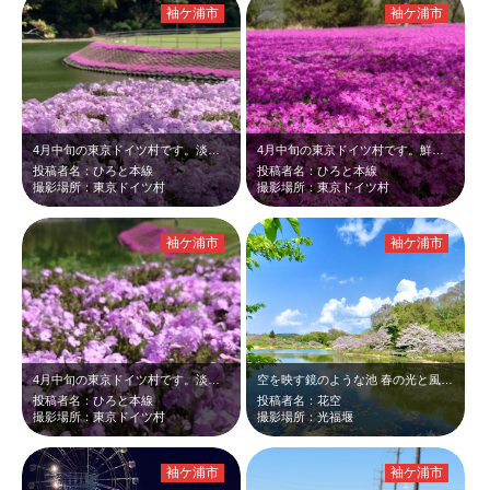
袖ケ浦市
袖ケ浦市
4月中旬の東京ドイツ村です。淡い紫色の芝桜が、池と深緑に映えて綺麗でした。
4月中旬の東京ドイツ村です。鮮やかなピンク色の芝桜が青空と深緑に映えて綺麗でし…
投稿者名：ひろと本線
投稿者名：ひろと本線
撮影場所：東京ドイツ村
撮影場所：東京ドイツ村
袖ケ浦市
袖ケ浦市
4月中旬の東京ドイツ村です。淡い紫色の芝桜が青空と深緑に映えて綺麗でした。
空を映す鏡のような池 春の光と風が止まった穏やかな午後
投稿者名：ひろと本線
投稿者名：花空
撮影場所：東京ドイツ村
撮影場所：光福堰
袖ケ浦市
袖ケ浦市