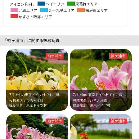
アイコン凡例：
ベイエリア
東葛飾エリア
北総エリア
九十九里エリア
南房総エリア
かずさ・臨海エリア
「袖ヶ浦市」に関する投稿写真
袖ケ浦市
袖ケ浦市
7月上旬の東京ドイツ村です。園内に沿って一列に植えられた、淡い黄色いユリが、深…
7月上旬の東京ドイツ村です。淡いピンクのユリが、かも池に浮かぶスワンボートと深…
投稿者名：ひろと本線
投稿者名：ひろと本線
撮影場所：東京ドイツ村
撮影場所：東京ドイツ村
袖ケ浦市
袖ケ浦市