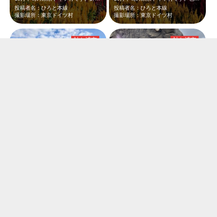
投稿者名：ひろと本線
投稿者名：ひろと本線
撮影場所：東京ドイツ村
撮影場所：東京ドイツ村
袖ケ浦市
袖ケ浦市
10月下旬の東京ドイツ村です。コキアを見に来ましたが、黄色や赤いケイトウが青空…
会社の同期で東京ドイツ村にいきました！ あいにくの雨でしたが、恐竜の街？を自…
投稿者名：ひろと本線
投稿者名：りっち
撮影場所：東京ドイツ村
撮影場所：東京ドイツ村
袖ケ浦市
袖ケ浦市
東京ドイツ村 イルミネーション イルミネーション点灯の瞬間が感動します。
すごい迫力でした。近くで見ているので熱さも伝わります。このあとドローンショーと…
投稿者名：大ちゃん
投稿者名：ケ子