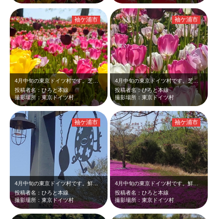
袖ケ浦市
袖ケ浦市
4月中旬の東京ドイツ村です。芝桜を見に来ましたが、まだチューリップが咲いていて…
4月中旬の東京ドイツ村です。芝桜を見に来ましたが、黄、ピンク、紫などカラフルな…
投稿者名：ひろと本線
投稿者名：ひろと本線
撮影場所：東京ドイツ村
撮影場所：東京ドイツ村
袖ケ浦市
袖ケ浦市
4月中旬の東京ドイツ村です。鮮やかなピンク色の芝桜を撮っていると、お洒落な飾り…
4月中旬の東京ドイツ村です。鮮やかなピンク色の芝桜が見頃て綺麗でした。まだ桜が…
投稿者名：ひろと本線
投稿者名：ひろと本線
撮影場所：東京ドイツ村
撮影場所：東京ドイツ村