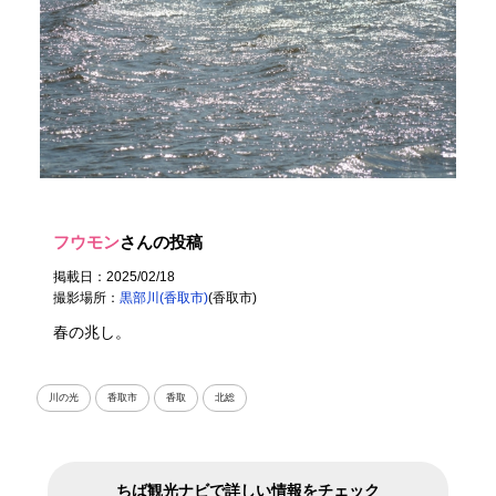
フウモン
さんの投稿
掲載日：2025/02/18
撮影場所：
黒部川(香取市)
(香取市)
春の兆し。
川の光
香取市
香取
北総
ちば観光ナビで詳しい情報をチェック