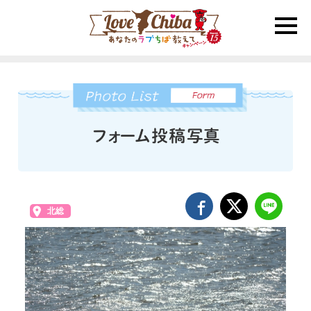
toggle
naviga
北総