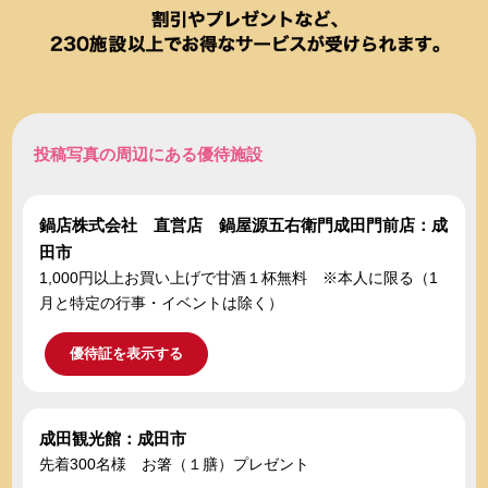
投稿写真の周辺にある優待施設
鍋店株式会社 直営店 鍋屋源五右衛門成田門前店：成
田市
1,000円以上お買い上げで甘酒１杯無料 ※本人に限る（1
月と特定の行事・イベントは除く）
優待証を表示する
成田観光館：成田市
先着300名様 お箸（１膳）プレゼント