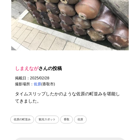
しまえなが
さんの投稿
掲載日：2025/02/28
撮影場所：
佐原
(香取市)
タイムスリップしたかのような佐原の町並みを堪能し
てきました。
佐原の町並み
観光スポット
香取
佐原