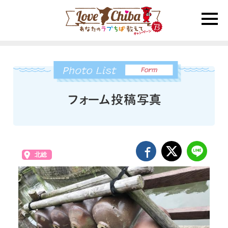
toggle
naviga
北総