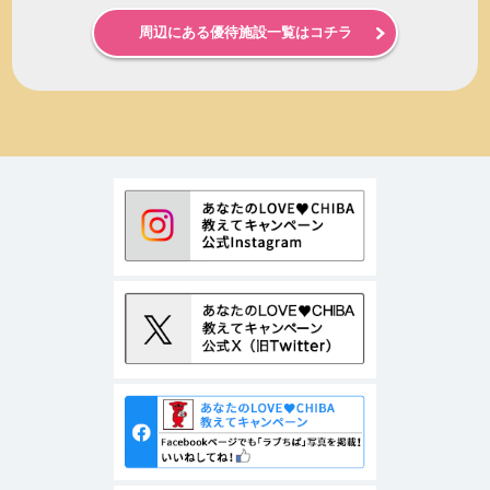
周辺にある優待施設一覧はコチラ