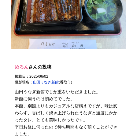
めろん
さんの投稿
掲載日：2025/06/02
撮影場所：
山田うなぎ新館
(香取市)
山田うなぎ新館でじか重をいただきました。
新館に伺うのは初めてでした。
本館、別館よりもカジュアルな店構えですが、味は変
わらず、香ばしく焼き上げられたうなぎと適度にかか
ったタレ、とても美味しかったです。
平日お昼に伺ったので待ち時間もなく頂くことができ
ました。