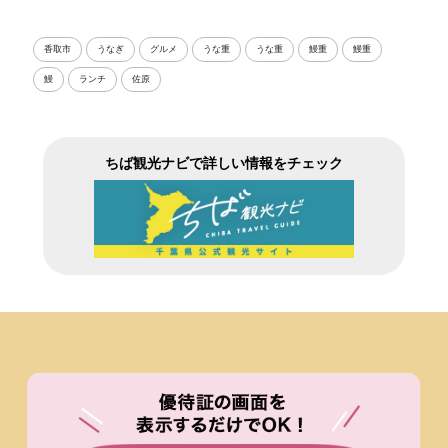
香取市
うなぎ
グルメ
うな重
うな重
鰻重
鰻重
鰻
ランチ
佐原
ちば観光ナビで詳しい情報をチェック