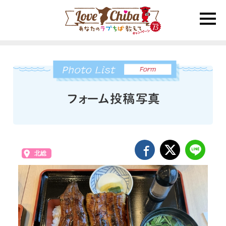
toggle
naviga
北総