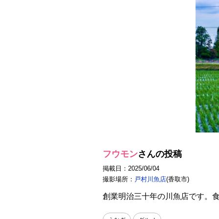
フウモン
さんの投稿
掲載日：2025/06/04
撮影場所：
戸村川魚店
(香取市)
創業明治三十年の川魚店です。