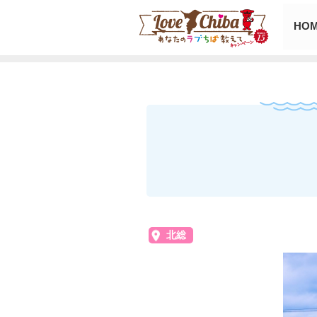
HO
北総