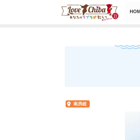
HO
南房総