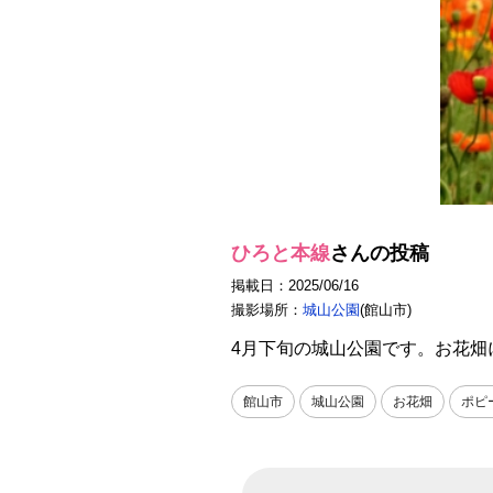
ひろと本線
さんの投稿
掲載日：2025/06/16
撮影場所：
城山公園
(館山市)
4月下旬の城山公園です。お花
館山市
城山公園
お花畑
ポピ