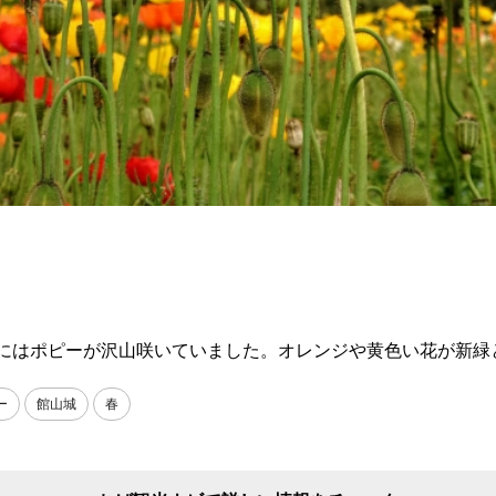
畑にはポピーが沢山咲いていました。オレンジや黄色い花が新緑
ー
館山城
春