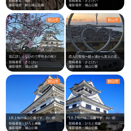
投稿者名：oga
投稿者名：さとけい
撮影場所：館山城山公園
撮影場所：城山公園
館山市
館山市
花に詳しくないので早咲きの桜ということしか分からず。館山城のある城山公園は、い…
恋人の聖地〜鏡ヶ浦から富士の見えるまち 館山 富士山を背景に撮影できたら…
投稿者名：さとけい
投稿者名：さとけい
撮影場所：城山公園
撮影場所：城山公園
館山市
館山市
1月上旬の城山公園です。白い館山城が雲ひとつない新春の青空に映えて綺麗でした。…
1月上旬の城山公園です。白い館山城が雲ひとつない新春の青空に映えて綺麗でした。
投稿者名：ひろと本線
投稿者名：ひろと本線
撮影場所：城山公園
撮影場所：城山公園