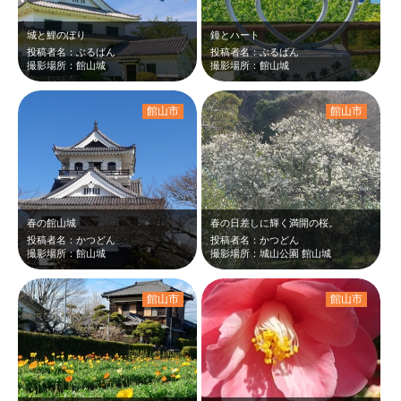
城と鯉のぼり
鐘とハート
投稿者名：ぶるばん
投稿者名：ぶるばん
撮影場所：館山城
撮影場所：館山城
館山市
館山市
春の館山城
春の日差しに輝く満開の桜。
投稿者名：かつどん
投稿者名：かつどん
撮影場所：館山城
撮影場所：城山公園 館山城
館山市
館山市