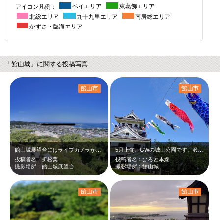
アイコン凡例：
ベイエリア
東葛飾エリア
北総エリア
九十九里エリア
南房総エリア
かずさ・臨海エリア
「館山城」に関する投稿写真
館山市
館山市
館山城展望台にはライブカメラがあります。ライブカメラの映像を現地で見ながら楽し…
5月上旬、GWの城山公園です。沢山のこいのぼりが館山城をバックに気持ち良さそう…
投稿者名：折松葉
投稿者名：ひろと本線
撮影場所：館山城展望台
撮影場所：館山城
館山市
館山市