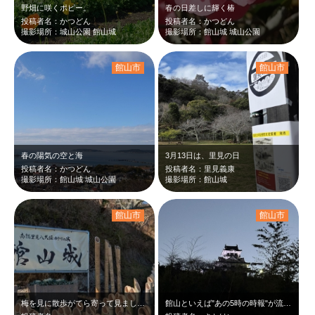
野畑に咲くポピー。
春の日差しに輝く椿
投稿者名：かつどん
投稿者名：かつどん
撮影場所：城山公園 館山城
撮影場所：館山城 城山公園
館山市
館山市
春の陽気の空と海
3月13日は、里見の日
投稿者名：かつどん
投稿者名：里見義康
撮影場所：館山城 城山公園
撮影場所：館山城
館山市
館山市
梅を見に散歩がてら寄って見ました。竹あかりは夕方からライトアップするようです☺️
館山といえば"あの5時の時報"が流れるころ、館山城のライトアップが始まる。トワ…