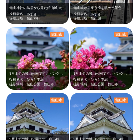
館山神社の鳥居から見た館山城 太陽が鳥居の上に被り神秘的でした
館山城から東京湾を眺めた景色
投稿者名：あずき
投稿者名：あずき
撮影場所：館山神社
撮影場所：館山城
館山市
館山市
9月上旬の城山公園です。ピンクのさるすべりの花が青い空と緑、そして白い館山城に…
9月上旬の城山公園です。ピンクのさるすべりの花が青い空と緑、そして白い館山城に…
投稿者名：ひろと本線
投稿者名：ひろと本線
撮影場所：城山公園 館山市
撮影場所：城山公園 館山市
館山市
館山市
9月上旬の城山公園です。白い館山城が青空と緑に映えて綺麗でした。
9月上旬の城山公園です。白い館山城が青空と緑に映えて綺麗でした。