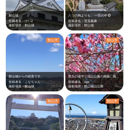
館山城
八つの狗よりも、 一匹の申🐵
投稿者名：けい2
投稿者名：里見義康
撮影場所：館山城
撮影場所：館山城
館山市
館山市
館山城からの絶景です。
散歩の途中で城山公園の梅園に梅を見に行ってみました🌼だいぶ咲いてきましたがシダ…
投稿者名：ふなちゃん
投稿者名：oga
撮影場所：館山城
撮影場所：館山城山公園
館山市
館山市