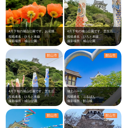
4月下旬の城山公園です。お花畑にはポピーが沢山咲いていました。オレンジや黄色い…
4月下旬の城山公園です。芝生広場にこいのぼりが吊るされていました。青や赤などの…
投稿者名：ひろと本線
投稿者名：ひろと本線
撮影場所：城山公園
撮影場所：城山公園
館山市
館山市
4月下旬の城山公園です。芝生広場に沢山のこいのぼりが吊るされていました。青や赤…
城とハート
投稿者名：ひろと本線
投稿者名：ぶるばん
撮影場所：城山公園
撮影場所：館山城
館山市
館山市