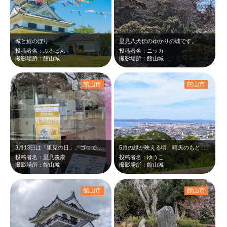
城と鯉のぼり
里見八犬伝のゆかりの城です。
投稿者名：ぶるばん
投稿者名：ニッカ
撮影場所：館山城
撮影場所：館山城
館山市
館山市
3月13日は「里見の日」、ゴロで、記念日制定されました
5月の緑が映える頃、晴天のもと見渡す海と空が絶景のスポットでした。
投稿者名：里見義康
投稿者名：ゆうこ
撮影場所：館山城
撮影場所：館山城
館山市
館山市