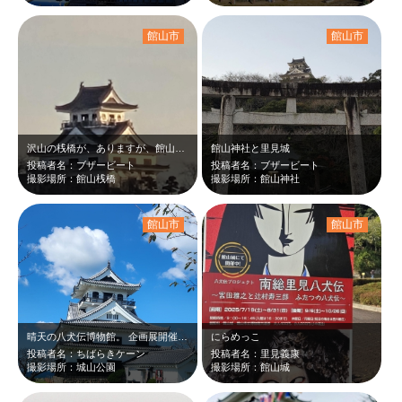
館山市
館山市
沢山の桟橋が、ありますが、館山の桟橋は、海も陸も絵になります
館山神社と里見城
投稿者名：ブザービート
投稿者名：ブザービート
撮影場所：館山桟橋
撮影場所：館山神社
館山市
館山市
晴天の八犬伝博物館。 企画展開催。 平日、風強い、人少なし。
にらめっこ
投稿者名：ちばらきケーン
投稿者名：里見義康
撮影場所：城山公園
撮影場所：館山城