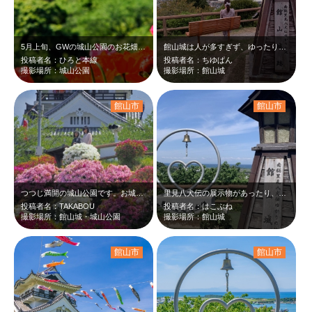
5月上旬、GWの城山公園のお花畑です。オレンジや黄色などのポピーが青空や新緑に…
館山城は人が多すぎず、ゆったり景色を楽しめるお気に入りの場所です。天守からの眺…
投稿者名：ひろと本線
投稿者名：ちゆぱん
撮影場所：城山公園
撮影場所：館山城
館山市
館山市
つつじ満開の城山公園です。お城がある高台からは館山の街中と海が見渡せます。
里見八犬伝の展示物があったり、緑が沢山ある気持ちのいい場所でした。 晴れた日…
投稿者名：TAKABOU
投稿者名：はこぶね
撮影場所：館山城・城山公園
撮影場所：館山城
館山市
館山市