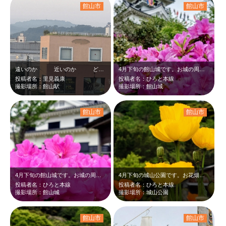
館山市
館山市
遠いのか 近いのか どっちだ
4月下旬の館山城です。お城の周りには沢山のつつじが咲いていました。ピンクの花が…
投稿者名：里見義康
投稿者名：ひろと本線
撮影場所：館山駅
撮影場所：館山城
館山市
館山市
4月下旬の館山城です。お城の周りには沢山のつつじが咲いていました。ピンクの花が…
4月下旬の城山公園です。お花畑にポピーが沢山咲いていました。黄色やオレンジの花…
投稿者名：ひろと本線
投稿者名：ひろと本線
撮影場所：館山城
撮影場所：城山公園
館山市
館山市