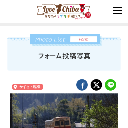
toggle
naviga
かずさ・臨海