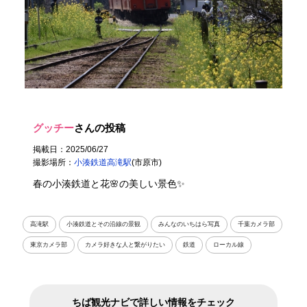
グッチー
さんの投稿
掲載日：2025/06/27
撮影場所：
小湊鉄道高滝駅
(市原市)
春の小湊鉄道と花🌸の美しい景色✨
高滝駅
小湊鉄道とその沿線の景観
みんなのいちはら写真
千葉カメラ部
東京カメラ部
カメラ好きな人と繋がりたい
鉄道
ローカル線
ちば観光ナビで詳しい情報をチェック