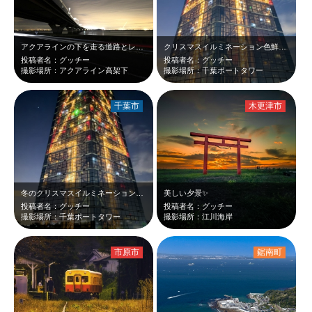
アクアラインの下を走る道路とレザービーム✨️
クリスマスイルミネーション色鮮やかで癒されました。
投稿者名：グッチー
投稿者名：グッチー
撮影場所：アクアライン高架下
撮影場所：千葉ポートタワー
千葉市
木更津市
冬のクリスマスイルミネーション⛄️とっても綺麗でした。
美しい夕景✨
投稿者名：グッチー
投稿者名：グッチー
撮影場所：千葉ポートタワー
撮影場所：江川海岸
市原市
鋸南町