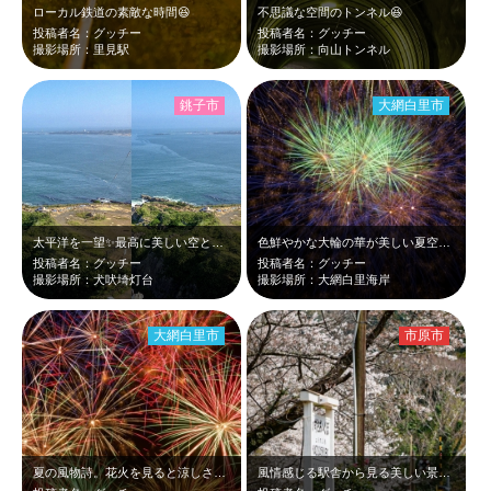
ローカル鉄道の素敵な時間😆
不思議な空間のトンネル😆
投稿者名：グッチー
投稿者名：グッチー
撮影場所：里見駅
撮影場所：向山トンネル
銚子市
大網白里市
太平洋を一望✨️最高に美しい空と海に黄昏てしまいました😆
色鮮やかな大輪の華が美しい夏空に打ち上げられてる光景は最高です😆
投稿者名：グッチー
投稿者名：グッチー
撮影場所：犬吠埼灯台
撮影場所：大網白里海岸
大網白里市
市原市
夏の風物詩。花火を見ると涼しさを感じました😆
風情感じる駅舎から見る美しい景色😆