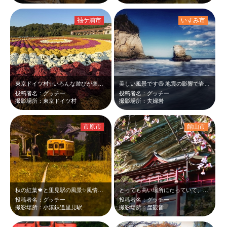
袖ケ浦市
いすみ市
東京ドイツ村✨️いろんな遊びが楽しめる素敵なスポット😆
美しい風景です😆 地震の影響で岩のアーチがなくなってしまったみたいで残念です…
投稿者名：グッチー
投稿者名：グッチー
撮影場所：東京ドイツ村
撮影場所：夫婦岩
市原市
館山市
秋の紅葉🍁と里見駅の風景✨️風情感じる駅舎も素敵な場所でした😆
とっても高い場所にたっていて、春の桜の時期はとっても素敵でした😆
投稿者名：グッチー
投稿者名：グッチー
撮影場所：小湊鉄道里見駅
撮影場所：崖観音