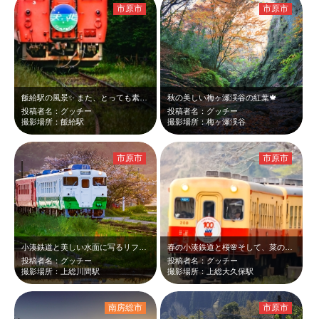
市原市
市原市
飯給駅の風景✨️ また、とっても素敵な変わったトイレも有名みたいです😆
秋の美しい梅ヶ瀬渓谷の紅葉🍁
投稿者名：グッチー
投稿者名：グッチー
撮影場所：飯給駅
撮影場所：梅ヶ瀬渓谷
市原市
市原市
小湊鉄道と美しい水面に写るリフレクション最高です。
春の小湊鉄道と桜🌸そして、菜の花も咲く季節とっても贅沢な時間でした😆
投稿者名：グッチー
投稿者名：グッチー
撮影場所：上総川間駅
撮影場所：上総大久保駅
南房総市
市原市