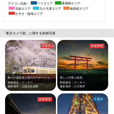
アイコン凡例：
ベイエリア
東葛飾エリア
北総エリア
九十九里エリア
南房総エリア
かずさ・臨海エリア
「東京カメラ部」に関する投稿写真
市原市
木更津市
春の小湊鉄道と桜のローケーション最高でした
美しい夕景と鳥居。
投稿者名：グッチー
投稿者名：グッチー
撮影場所：上総大久保駅
撮影場所：江川海岸
木更津市
千葉市