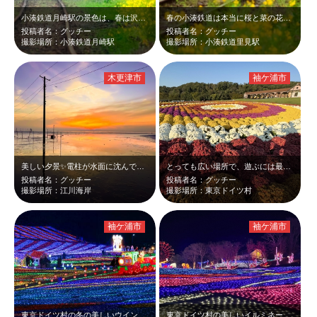
小湊鉄道月崎駅の景色は、春は沢山の花が咲き誇り美しいです。 新緑のトンネルも…
春の小湊鉄道は本当に桜と菜の花が咲き誇り美しい景色が見れます。
投稿者名：グッチー
投稿者名：グッチー
撮影場所：小湊鉄道月崎駅
撮影場所：小湊鉄道里見駅
木更津市
袖ケ浦市
美しい夕景✨電柱が水面に沈んでいて、また不思議な場所です😆
とっても広い場所で、遊ぶには最高です😆
投稿者名：グッチー
投稿者名：グッチー
撮影場所：江川海岸
撮影場所：東京ドイツ村
袖ケ浦市
袖ケ浦市
東京ドイツ村の冬の美しいウインターイルミネーション✨✨
東京ドイツ村の美しいイルミネーション✨ 3Dアートや地上絵など芸術です😆