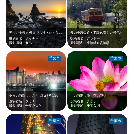
美しい夕景✨️ 何回でも行きたくなる素敵なスポットです😆
春の小湊鉄道と花🌸の美しい景色✨
投稿者名：グッチー
投稿者名：グッチー
撮影場所：雀島
撮影場所：小湊鉄道高滝駅
千葉市
千葉市
夕方の時間に、さんばしひろばの先端から眺める景色は最高に綺麗でした😆
この時期に咲く蓮の花✨️
投稿者名：グッチー
投稿者名：グッチー
撮影場所：千葉みなと
撮影場所：千葉公園
千葉市
千葉市