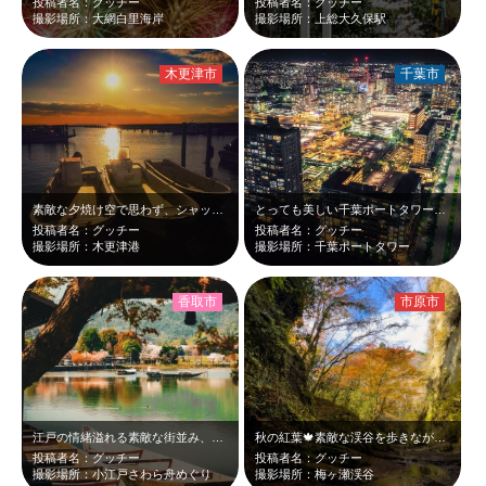
投稿者名：グッチー
投稿者名：グッチー
撮影場所：大網白里海岸
撮影場所：上総大久保駅
木更津市
千葉市
素敵な夕焼け空で思わず、シャッターを切りました😆
とっても美しい千葉ポートタワーからの夜景🏙
投稿者名：グッチー
投稿者名：グッチー
撮影場所：木更津港
撮影場所：千葉ポートタワー
香取市
市原市
江戸の情緒溢れる素敵な街並み、とっても贅沢なスポットです😆
秋の紅葉🍁素敵な渓谷を歩きながら楽しめます😆
投稿者名：グッチー
投稿者名：グッチー
撮影場所：小江戸さわら舟めぐり
撮影場所：梅ヶ瀬渓谷