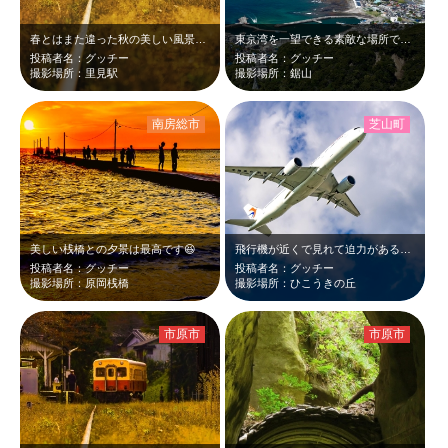
春とはまた違った秋の美しい風景を見れる里見駅。
東京湾を一望できる素敵な場所でした😆
投稿者名：グッチー
投稿者名：グッチー
撮影場所：里見駅
撮影場所：鋸山
南房総市
芝山町
美しい桟橋との夕景は最高です😆
飛行機が近くで見れて迫力がある素敵なスポットでした😆
投稿者名：グッチー
投稿者名：グッチー
撮影場所：原岡桟橋
撮影場所：ひこうきの丘
市原市
市原市