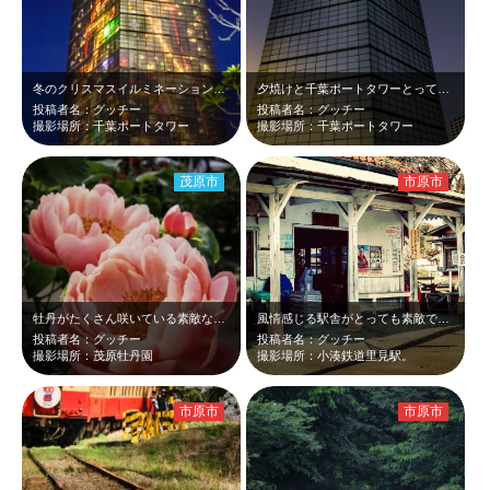
冬のクリスマスイルミネーションは、本当に毎年綺麗で癒されます😆
夕焼けと千葉ポートタワーとっても綺麗です😆
投稿者名：グッチー
投稿者名：グッチー
撮影場所：千葉ポートタワー
撮影場所：千葉ポートタワー
茂原市
市原市
牡丹がたくさん咲いている素敵な場所でした😆
風情感じる駅舎がとっても素敵でした😆
投稿者名：グッチー
投稿者名：グッチー
撮影場所：茂原牡丹園
撮影場所：小湊鉄道里見駅。
市原市
市原市