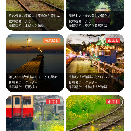
春の桜🌸の季節に小湊鉄道と美しい景色に癒されました😆
新緑トンネルの美しい景色✨
投稿者名：グッチー
投稿者名：グッチー
撮影場所：上総大久保駅
撮影場所：養老渓谷駅周辺
南房総市
市原市
珍しい木製の桟橋✨️ そこから眺める夕景はとっても素敵でした😆 富士山も見…
小湊鉄道飯給駅の冬のイルミネーション✨ とっても美しいです😆
投稿者名：グッチー
投稿者名：グッチー
撮影場所：原岡桟橋
撮影場所：小湊鉄道飯給駅
市原市
市原市