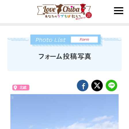
toggle
naviga
北総