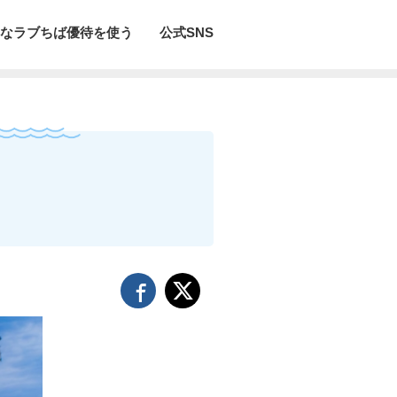
なラブちば優待を使う
公式SNS