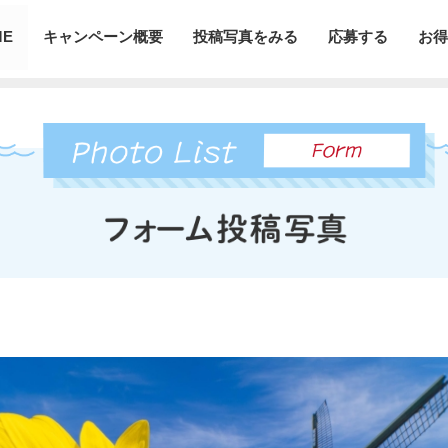
ME
キャンペーン概要
投稿写真をみる
応募する
お得