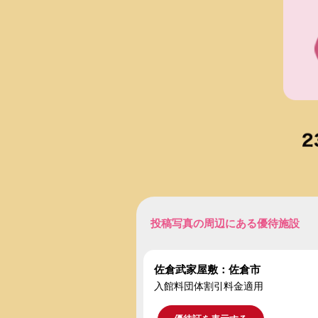
投稿写真の周辺にある優待施設
佐倉武家屋敷：佐倉市
入館料団体割引料金適用