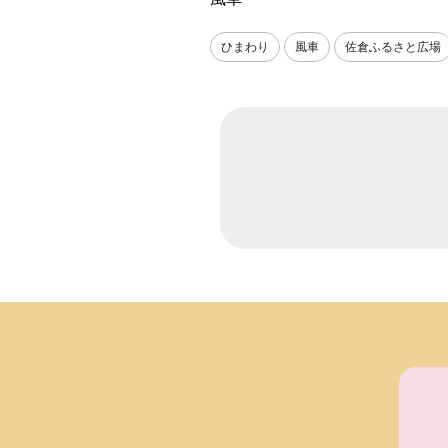
ひまわり
風車
佐倉ふるさと広場