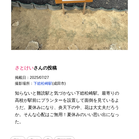
さとけい
さんの投稿
掲載日：2025/07/27
撮影場所：
下総松崎駅
(成田市)
知らないと難読駅と気づかない下総松崎駅。最寄りの
高校が駅前にプランターを設置して面倒を見ているよ
うだ。夏休みになり、炎天下の中、花は大丈夫だろう
か。そんな心配はご無用！夏休みのいい思い出になっ
た。