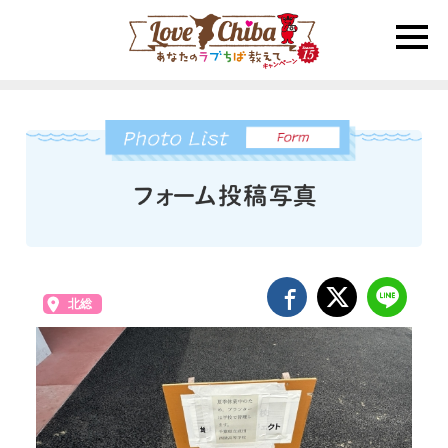
toggle
naviga
北総