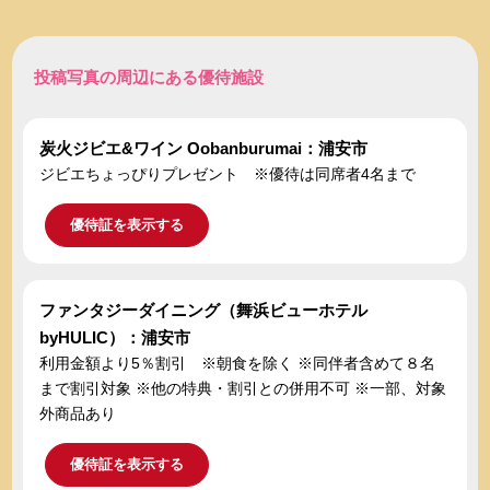
投稿写真の周辺にある優待施設
炭火ジビエ&ワイン Oobanburumai：浦安市
ジビエちょっぴりプレゼント ※優待は同席者4名まで
優待証を表示する
ファンタジーダイニング（舞浜ビューホテル
byHULIC）：浦安市
利用金額より5％割引 ※朝食を除く ※同伴者含めて８名
まで割引対象 ※他の特典・割引との併用不可 ※一部、対象
外商品あり
優待証を表示する