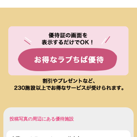
投稿写真の周辺にある優待施設