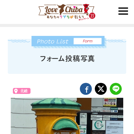
toggle
naviga
北総