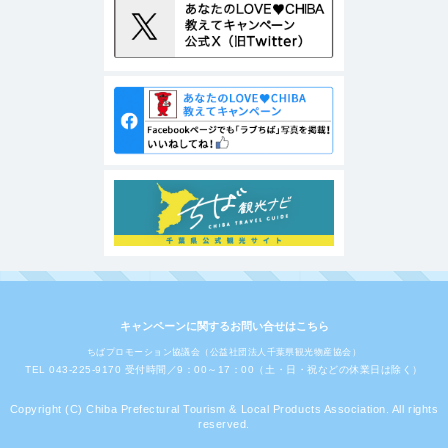
キャンペーンに関するお問い合せはこちら
ちばプロモーション協議会（公益社団法人千葉県観光物産協会）
TEL 043-225-9170 受付時間／9：00～17：00（土・日・祝などの休業日は除く）
Copyright (C) Chiba Prefectural Tourism & Local Products Association. All rights
reserved.