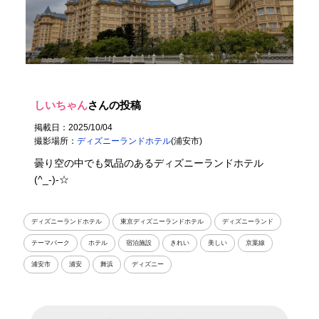
しいちゃん
さんの投稿
掲載日：2025/10/04
撮影場所：
ディズニーランドホテル
(浦安市)
曇り空の中でも気品のあるディズニーランドホテル
(^_-)-☆
ディズニーランドホテル
東京ディズニーランドホテル
ディズニーランド
テーマパーク
ホテル
宿泊施設
きれい
美しい
京葉線
浦安市
浦安
舞浜
ディズニー