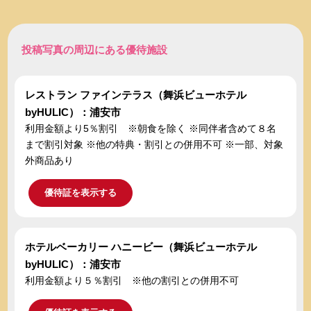
投稿写真の周辺にある優待施設
レストラン ファインテラス（舞浜ビューホテル
byHULIC）：浦安市
利用金額より5％割引 ※朝食を除く ※同伴者含めて８名
まで割引対象 ※他の特典・割引との併用不可 ※一部、対象
外商品あり
優待証を表示する
ホテルベーカリー ハニービー（舞浜ビューホテル
byHULIC）：浦安市
利用金額より５％割引 ※他の割引との併用不可