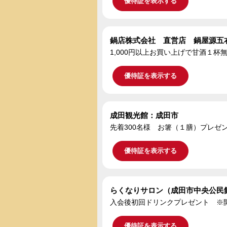
優待証を表示する
鍋店株式会社 直営店 鍋屋源五
1,000円以上お買い上げで甘酒１
優待証を表示する
成田観光館：成田市
先着300名様 お箸（１膳）プレゼ
優待証を表示する
らくなりサロン（成田市中央公民
入会後初回ドリンクプレゼント ※開催日
優待証を表示する