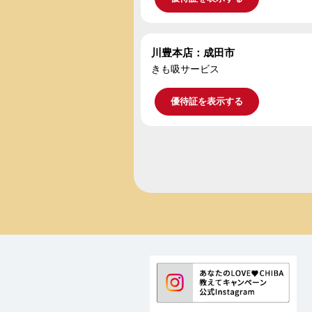
川豊本店：成田市
きも吸サービス
優待証を表示する