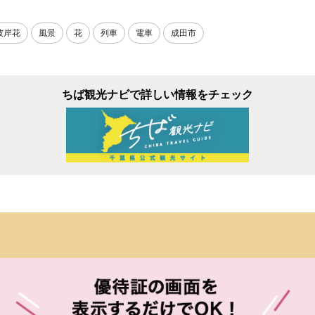
彼岸花
風景
花
列車
電車
成田市
ちば観光ナビで詳しい情報をチェック