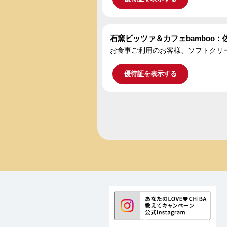
石窯ピッツァ＆カフェbamboo：
お食事ご利用のお客様、ソフトクリー
優待証を表示する