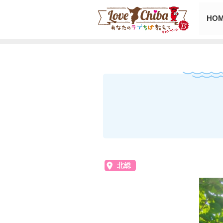
HO
北総