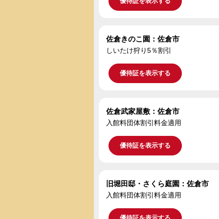
優待証を表示する
佐倉きのこ園：佐倉市
しいたけ狩り5％割引
優待証を表示する
佐倉武家屋敷：佐倉市
入館料団体割引料金適用
優待証を表示する
旧堀田邸・さくら庭園：佐倉市
入館料団体割引料金適用
優待証を表示する