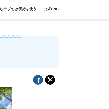
なラブちば優待を使う
公式SNS