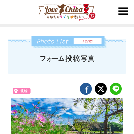
toggle
naviga
北総