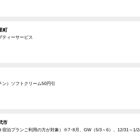
里町
ブティーサービス
チン）ソフトクリーム50円引
武市
泊プランご利用の方が対象）※7･8月、GW（5/3～6）、12/31～1/