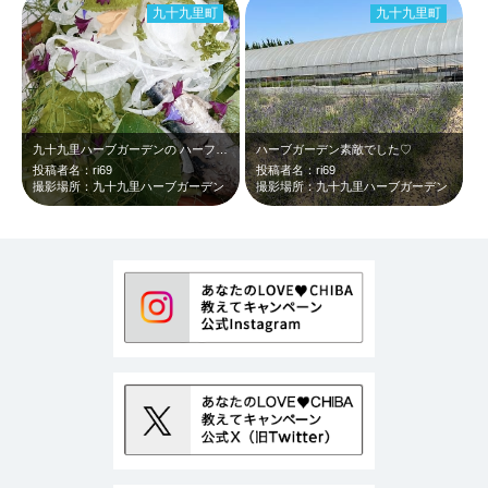
九十九里町
九十九里町
九十九里ハーブガーデンの ハーフイワシとハーブのサラダは美味しいしリーズナブ…
ハーブガーデン素敵でした♡
投稿者名：ri69
投稿者名：ri69
撮影場所：九十九里ハーブガーデン
撮影場所：九十九里ハーブガーデン