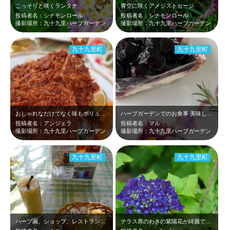
こっそりと咲くランタナ
青空に咲くアメジストセージ
投稿者名：シナモンロール
投稿者名：シナモンロール
撮影場所：九十九里ハーブガーデン
撮影場所：九十九里ハーブガーデン
九十九里町
九十九里町
おしゃれなだけでなく味もボリュームも満点！ 隣の席のワンちゃんを眺めながら楽…
ハーブガーデンでのお食事 美味しく頂きました♪ エビフライプリプリ ブル…
投稿者名：アンジェラ
投稿者名：マル
撮影場所：九十九里ハーブガーデン
撮影場所：九十九里ハーブガーデン
九十九里町
九十九里町
ハーブ園、ショップ、レストラン、一人でも楽しめます。
テラス席のわきの紫陽花が綺麗でした。