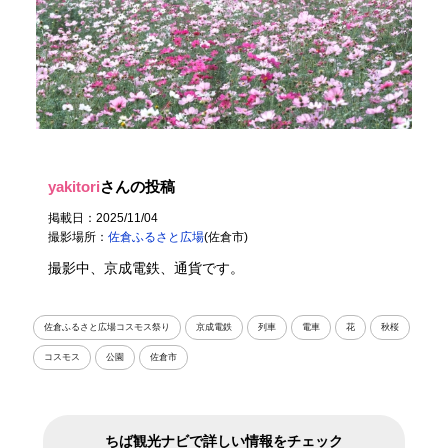
yakitori
さんの投稿
掲載日：2025/11/04
撮影場所：
佐倉ふるさと広場
(佐倉市)
撮影中、京成電鉄、通貨です。
佐倉ふるさと広場コスモス祭り
京成電鉄
列車
電車
花
秋桜
コスモス
公園
佐倉市
ちば観光ナビで詳しい情報をチェック